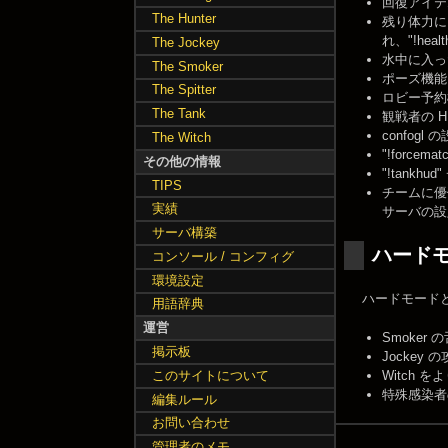
回復アイテ
The Hunter
残り体力に
れ、"!he
The Jockey
水中に入っ
The Smoker
ポーズ機能
The Spitter
ロビー予約
The Tank
観戦者の 
confo
The Witch
"!force
その他の情報
"!tank
TIPS
チームに優位
実績
サーバの設
サーバ構築
ハード
コンソール / コンフィグ
環境設定
ハードモードと標
用語辞典
運営
Smoke
掲示板
Jockey
Witch 
このサイトについて
特殊感染者
編集ルール
お問い合わせ
管理者のメモ