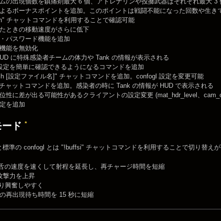
ムの出現個数を鎮痛剤最大 6 個、アドレナリンや投擲武器はそれぞれ最大 3 
よるボーナスポイントを追加。このポイントは戦闘不能になった回数や生き
alth" チャットコマンドを利用することで確認可能
たときの移動速度がさらに低下
・パスワード機能を追加
機能を無効化
HUD に特殊感染者チームの体力や Tank の情報が表示される
gl の設定を簡単に確認できるようになるコマンドを追加
match [設定ファイル名]" チャットコマンドを追加。confogl 設定を変更可能
hud" チャットコマンドを追加。感染者の時に Tank の情報が HUD で表示される
性に差が出る可能性があるクライアントの設定変更 (mat_hdr_level、cam_coll
定を追加
*
モード
準の confogl とは "!buffsi" チャットコマンドを利用することで切り替
r の舌の速度を速くして射程を延長し、再チャージ時間を短縮
 の攻撃力を上昇
をより興奮しやすく
の再出現待ち時間を 15 秒に短縮