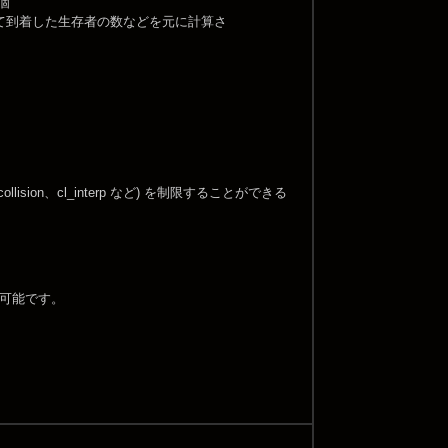
個
て到着した生存者の数などを元に計算さ
ision、cl_interp など) を制限することができる
えが可能です。