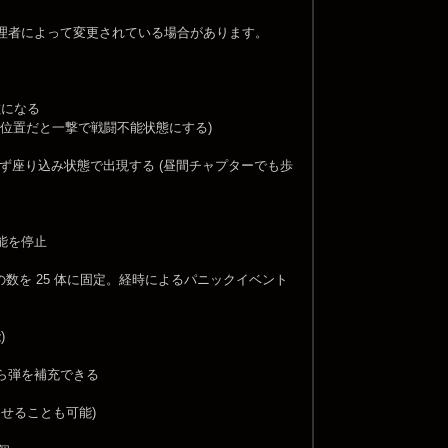
バの管理者によって変更されている場合があります。
敵になる
外の位置だと一撃で戦闘不能状態にする)
h は必ず座り込み状態で出現する (昼間チャプターでも歩
能を停止
者の数を 25 体に固定。経時によるパニックイベント
)
ら弾を補充できる
せることも可能)