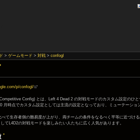
ド
>
ゲームモード
>
対戦
>
confogl
*
ogle.com/p/confogl/
L4D2 Competitive Config) とは、Left 4 Dead 2 の対戦モードの
 年 10 月時点でカスタム設定としては主流の設定となっており、ミューテー
比べて生存者側の難易度が上がり、両チームの条件をなるべく平等に近づける
rtsとしてL4D2の対戦モードを楽しみたい人たちに広く人気があります。
*
徴