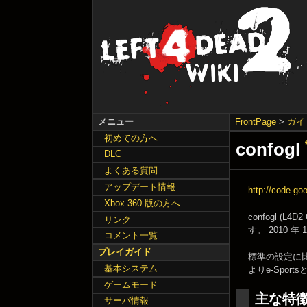
メニュー
FrontPage
>
ガイ
初めての方へ
confogl
DLC
よくある質問
アップデート情報
http://code.go
Xbox 360 版の方へ
confogl (
リンク
す。 2010
コメント一覧
プレイガイド
標準の設定に
基本システム
よりe-Spo
ゲームモード
主な特
サーバ情報