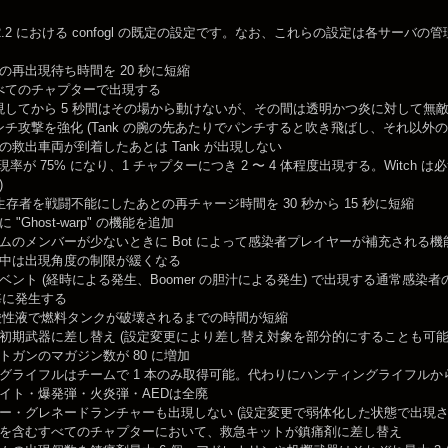
.2.2 における confogl の既定の設定です。なお、これらの設定は各サー
の再出現待ち時間を 20 秒に短縮
がすべてのチャプターで出現する
は出現してから 5 秒間はその場から動けないが、その間は透明かつ炎に対して無
のパンチ攻撃を強化 (Tank の腕の先あたりでパンチすると吹き飛ばし、それ以
の救出車両が到着したあとは Tank が出現しない
の出現率が 75% になり、1 チャプターにつき 2 〜 4 体程度出現する。Witc
)
 が生存者を戦闘不能にしたあとの再チャージ時間を 30 秒から 15 秒に短縮
"Ghost-warp" の機能を追加
ムのメンバーが少ないときに Bot によって感染者プレイヤーが補充される機
中は出現角度の制限が緩くなる
ベント (経時による発生、Boomer の胆汁による発生) で出現する通常感染
秒毎に発生する
er の酸性液で燃料タンクが破壊されるまでの時間が短縮
初期武器に差し替え (設定変更により差し替え対象を部分的にすることも可能
トガンのマガジン数が 80 に増加
グライフルはチームで 1 本のみ取得可能。代わりにハンティングライフルか
イト・爆発弾・火炎弾・AEDは全廃
ー・グレネードランチャーも出現しない (設定変更で弱体化した状態で出現さ
を含むすべてのチャプターにおいて、救急キットが鎮痛剤に差し替え