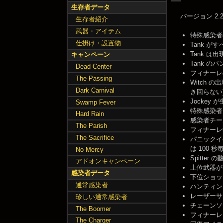
生存者データ
バージョン 2
生存者紹介
武器・アイテム
特殊感染者
仕掛け・設置物
Tank 
Tank 
キャンペーン
Tank 
Dead Center
フィナーレ
The Passing
Witch 
Dark Carnival
き回らない
Jockey
Swamp Fever
特殊感染者に 
Hard Rain
感染者チー
The Parish
フィナーレ
The Sacrifice
パニックイ
は 100 
No Mercy
Spitt
アドオンキャンペーン
上位武器が
感染者データ
下位ショッ
通常感染者
ハンティン
レーザーサ
珍しい通常感染者
チェーンソ
The Boomer
フィナーレ
The Charger