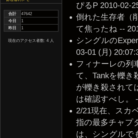
ぴるP 2010-02-25
合計
47642
倒れた生存者（削
今日
1
て焦ったね -- 2010-
昨日
1
シングルのExpe
現在のアクセス者数: 4 人
03-01 (月) 20:07:
フィナーレの列
て、Tankを轢
が轢き殺されて
は確認すべし。 -- 20
2/21現在、ス
指の最多チャプ
は、シングルでも