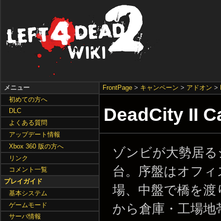
メニュー
FrontPage
>
キャンペーン
>
アドオン
>
初めての方へ
DeadCity II 
DLC
よくある質問
アップデート情報
Xbox 360 版の方へ
ゾンビが大勢居る
リンク
台。序盤はオフィ
コメント一覧
プレイガイド
場、中盤で橋を渡
基本システム
ゲームモード
から倉庫・工場地
サーバ情報