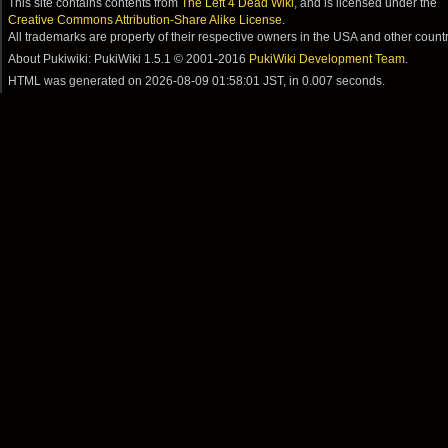
This site contains contents from
The Left 4 Dead Wiki
, and is licensed under the
Creative Commons Attribution-Share Alike License
.
All trademarks are property of their respective owners in the USA and other countr
About Pukiwiki: PukiWiki 1.5.1 © 2001-2016
PukiWiki Development Team
.
HTML was generated on
2026-08-09 01:58:01 JST
, in 0.007 seconds.