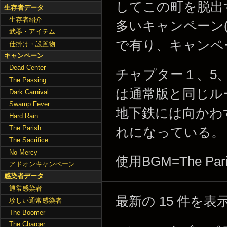
してこの町を脱出
生存者データ
生存者紹介
多いキャンペーン(1
武器・アイテム
で有り、キャンペ
仕掛け・設置物
キャンペーン
Dead Center
チャプター１、5
The Passing
は通常版と同じル
Dark Carnival
Swamp Fever
地下鉄には向かわ
Hard Rain
The Parish
れになっている。
The Sacrifice
No Mercy
使用BGM=The Pari
アドオンキャンペーン
感染者データ
通常感染者
最新の 15 件を
珍しい通常感染者
The Boomer
The Charger