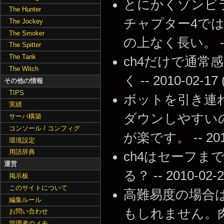
とにかくゾンビラッ
The Hunter
チャプター4で
The Jockey
The Smoker
の上なく長い。 -- 20
The Spitter
The Tank
ch4だけで通
The Witch
く -- 2010-02-17 
その他の情報
TIPS
ボットを引き連れ
実績
ダウンしやすい
サーバ構築
コンソール / コンフィグ
が楽です。 -- 2010-
環境設定
用語辞典
ch4はセーフ
運営
る？ -- 2010-02-2
掲示板
このサイトについて
高難易度の場合
編集ルール
もしれません。肉
お問い合わせ
管理者のメモ