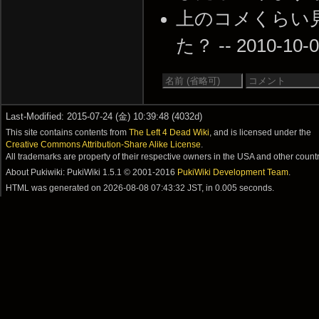
上のコメくらい見ろ
た？ -- 2010-10-0
Last-Modified: 2015-07-24 (金) 10:39:48 (4032d)
This site contains contents from
The Left 4 Dead Wiki
, and is licensed under the
Creative Commons Attribution-Share Alike License
.
All trademarks are property of their respective owners in the USA and other countr
About Pukiwiki: PukiWiki 1.5.1 © 2001-2016
PukiWiki Development Team
.
HTML was generated on
2026-08-08 07:43:32 JST
, in 0.005 seconds.