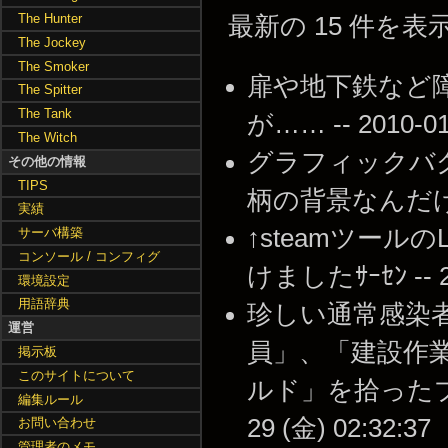
The Hunter
最新の 15 件を
The Jockey
The Smoker
扉や地下鉄など
The Spitter
The Tank
が…… -- 2010-01-
The Witch
グラフィックバ
その他の情報
TIPS
柄の背景なんだけど・・ 
実績
↑steamツールの
サーバ構築
コンソール / コンフィグ
けましたｻｰｾﾝ -- 20
環境設定
用語辞典
珍しい通常感染者
運営
員」、「建設作
掲示板
このサイトについて
ルド」を拾ったプレ
編集ルール
29 (金) 02:32:37
お問い合わせ
管理者のメモ