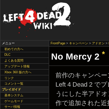
メニュー
FrontPage
>
キャンペーン
>
アドオン
>
初めての方へ
*
No Mercy 2
DLC
よくある質問
アップデート情報
Xbox 360 版の方へ
前作のキャンペーン N
リンク
Left 4 Dead 
コメント一覧
プレイガイド
うにした半アドオ
基本システム
ゲームモード
作で追加された近
サーバ情報