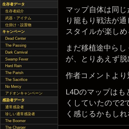
生存者データ
マップ自体は同じ
生存者紹介
武器・アイテム
り籠もり戦法が通
仕掛け・設置物
スタイルが楽しめ
キャンペーン
Dead Center
The Passing
まだ移植途中らし
Dark Carnival
が、とりあえず脱
Swamp Fever
Hard Rain
The Parish
作者コメントより
The Sacrifice
No Mercy
L4Dのマップは
アドオンキャンペーン
感染者データ
くしていたので2
通常感染者
く感じるかもしれ
珍しい通常感染者
The Boomer
The Charger