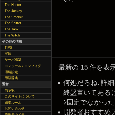
The Hunter
The Jockey
The Smoker
The Spitter
The Tank
The Witch
その他の情報
TIPS
実績
サーバ構築
最新の 15 件を
コンソール / コンフィグ
環境設定
用語辞典
何処だろね､詳細は
運営
掲示板
終盤書いてあるけど家
このサイトについて
ﾝ固定でなかったっけ -
編集ルール
お問い合わせ
開発者おすすめアド
管理者のメモ