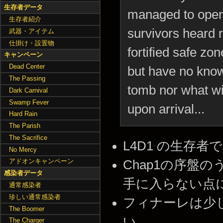
生存者データ
managed to open 
生存者紹介
survivors heard 
武器・アイテム
仕掛け・設置物
fortified safe zon
キャンペーン
Dead Center
but have no know
The Passing
tomb nor what wi
Dark Carnival
Swamp Fever
upon arrival...
Hard Rain
The Parish
The Sacrifice
L4D1 の生存
No Mercy
アドオンキャンペーン
Chap1の序盤
感染者データ
手に入らない点
通常感染者
珍しい通常感染者
フィナーレは少
The Boomer
い。
The Charger