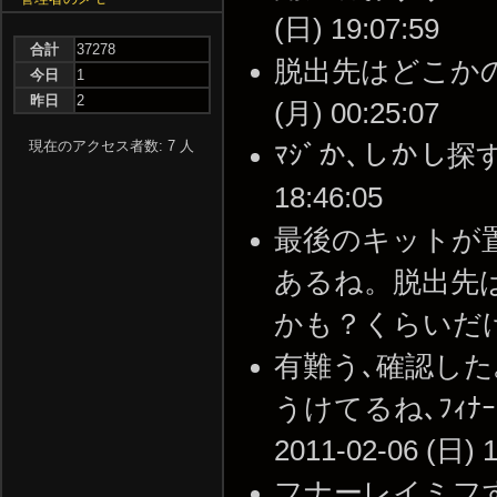
(日) 19:07:59
合計
37278
脱出先はどこかの落
今日
1
昨日
2
(月) 00:25:07
現在のアクセス者数: 7 人
ﾏｼﾞか､しかし探す余
18:46:05
最後のキットが
あるね。脱出先
かも？くらいだけど --
有難う､確認した
うけてるね､ﾌｨﾅ
2011-02-06 (日) 1
フナーレイミフすぎてワロ