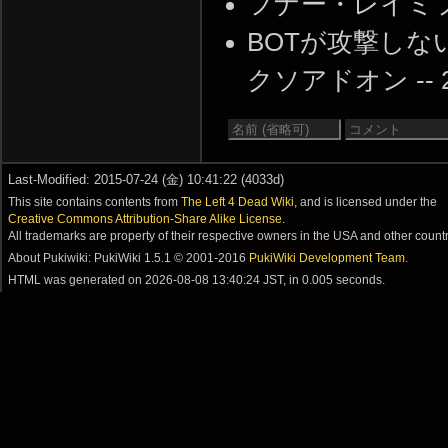
フナー・レイミフ くっ
BOTが攻撃し
クソアドオン -- 201
Last-Modified: 2015-07-24 (金) 10:41:22 (4033d)
This site contains contents from
The Left 4 Dead Wiki
, and is licensed under the
Creative Commons Attribution-Share Alike License
.
All trademarks are property of their respective owners in the USA and other countr
About Pukiwiki: PukiWiki 1.5.1 © 2001-2016
PukiWiki Development Team
.
HTML was generated on
2026-08-08 13:40:24 JST
, in 0.005 seconds.