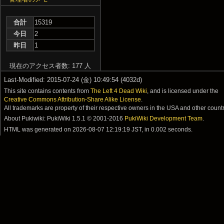
合計
15319
今日
2
昨日
1
現在のアクセス者数: 177 人
Last-Modified: 2015-07-24 (金) 10:49:54 (4032d)
This site contains contents from
The Left 4 Dead Wiki
, and is licensed under the
Creative Commons Attribution-Share Alike License
.
All trademarks are property of their respective owners in the USA and other countr
About Pukiwiki: PukiWiki 1.5.1 © 2001-2016
PukiWiki Development Team
.
HTML was generated on
2026-08-07 12:19:19 JST
, in 0.002 seconds.