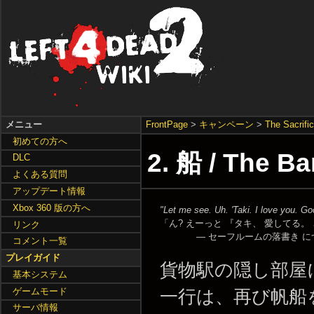
メニュー
FrontPage
>
キャンペーン
>
The Sacrifi
初めての方へ
2. 船 / The B
DLC
よくある質問
アップデート情報
Xbox 360 版の方へ
"Let me see. Uh. 'Taki. I love you. Go
「ん? えーっと 『タキ、 愛してる。
リンク
—
セーフルームの落書き に
コメント一覧
プレイガイド
貨物駅の隠し部屋
基本システム
ゲームモード
一行は、再び帆船
サーバ情報