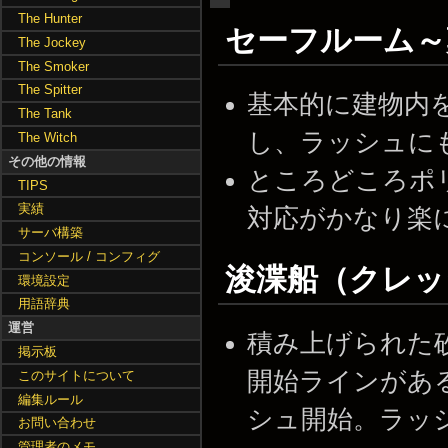
The Hunter
セーフルーム
The Jockey
The Smoker
The Spitter
基本的に建物内
The Tank
し、ラッシュに
The Witch
その他の情報
ところどころポ
TIPS
実績
対応がかなり楽
サーバ構築
コンソール / コンフィグ
浚渫船（クレ
環境設定
用語辞典
運営
積み上げられた
掲示板
開始ラインがあ
このサイトについて
編集ルール
シュ開始。ラッ
お問い合わせ
管理者のメモ