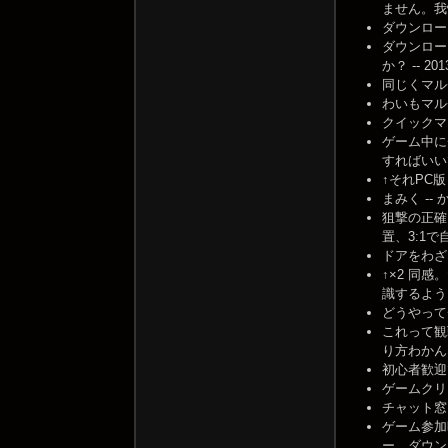
ません。我慢
ダウンロードの
ダウンロー
か？ -- 2013
同じくマルチつな
わいもマルチつ
クイックマッチ使
ゲーム中に
すればいいですか
↑それPC版
まみく -- かず
狙撃の正確
置、3:1で自
ドアをわざと
↑×2 同
識するようになる
どうやってチー
これって観
り方わかんな
初心者歓迎で
ゲームクリア
チャット窓を開
ゲーム参加
ー。ダウン