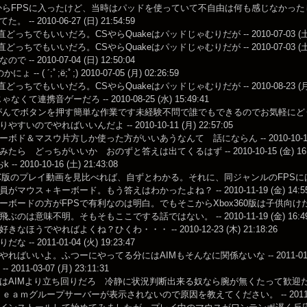
xからFPSに入ったけど、当時はパッドを使っていて不自由は何も感じなかっ
 -- 2010-06-27 (日) 21:54:59
どっちでもいいだろ。CSやらQuakeはパッドじゃむりだが -- 2010-07-03 (土) 2
どっちでもいいだろ。CSやらQuakeはパッドじゃむりだが -- 2010-07-03 (土) 2
 -- 2010-07-04 (日) 12:50:04
 -- ( ´;ﾟ;ё;ﾟ;) 2010-07-05 (月) 02:26:59
どっちでもいいだろ。CSやらQuakeはパッドじゃむりだが -- 2010-08-23 (月) 1
ゃなくて連携音ゲーだろ -- 2010-08-25 (水) 15:49:41
がんでボタンを押す簡単な作業です未経験不問で誰でもできるのでお気軽にどうぞ -- 2010
すいのでやればいいんだよ -- 2010-10-11 (月) 22:57:05
ボド＆マスウ片方しか使った方がいいあうなんて 話にならん -- 2010-10-15 (金)
たら どっちがいいか おのずと答えは出てくるはず -- 2010-10-15 (金) 16:4
- 2010-10-16 (土) 21:43:08
PC版のプレイ動画を見比べれば、自ずとわかる。それに、同ジャンルのFPS
がマウス＋キーボード。もう答えはわかったよね？ -- 2010-11-19 (金) 14:55
ーボードの方がFPSで有利なのは明白。でもそこからXbox360版は子供向
ぶのは意味不明。そもそもここでする話ではない。 -- 2010-11-19 (金) 16:49
なほうでやればよくね？ひくわ・・・ -- 2010-12-23 (木) 21:18:26
 -- 2011-01-04 (火) 19:23:47
ればいいよ。ふつーにやってる分にはAIMもそんなに関係ないな -- 2011-01-06 (
 2011-03-07 (月) 23:11:31
AIMより立ち回りだろ 冷静に状況判断出来る奴なら腕が無くたって歓迎だわ -- 2011-
ｔｅａｍグループサーバーが表示されないので原因を教えてください。 -- 2011-08-15