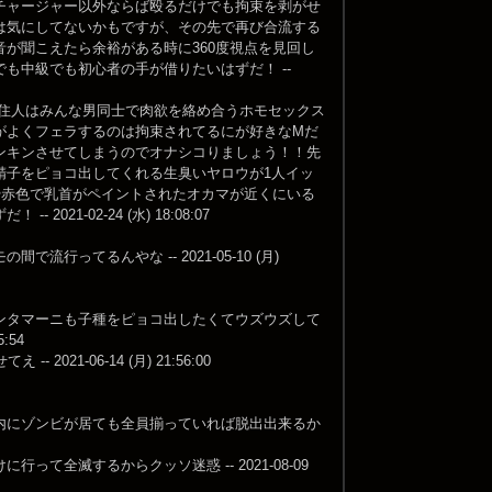
チャージャー以外ならば殴るだけでも拘束を剥がせ
は気にしてないかもですが、その先で再び合流する
が聞こえたら余裕がある時に360度視点を見回し
も中級でも初心者の手が借りたいはずだ！ --
i 住人はみんな男同士で肉欲を絡め合うホモセックス
がよくフェラするのは拘束されてるにが好きなMだ
ンキンさせてしまうのでオナシコりましょう！！先
精子をピョコ出してくれる生臭いヤロウが1人イッ
や赤色で乳首がペイントされたオカマが近くにいる
-02-24 (水) 18:08:07
てるんやな -- 2021-05-10 (月)
ンタマーニも子種をピョコ出したくてウズウズして
:54
1-06-14 (月) 21:56:00
内にゾンビが居ても全員揃っていれば脱出出来るか
全滅するからクッソ迷惑 -- 2021-08-09