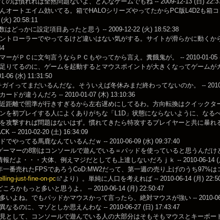
のは慣れれば全然問題ないよ、どんなゲームでもね -- 2009-12-13 (日) 22:37
んオートエイム効いてる。箱でHALOシリーズやってたからPC版L4D2も箱コ
 (火) 20:58:11
はどっかに設定項目あったと思う -- 2009-12-22 (火) 18:52:38
ントローラーでやってるけど違いはない気がする。サイトが滑らかに動くからそんな気
44
ーがＰＣに文句言うならＰＣもやってから言え。糞餓鬼が。 -- 2010-01-05 (火) 
足りてるのに、ゲームを起動するとマウスポイントが大きくなってゲームが
01-06 (水) 11:31:50
ガイってまだいるんだな。そういえば冬休みまだ終わってないのか。 -- 2010-01-06 
ドが違うんだろ -- 2010-01-07 (木) 13:10:36
距離で照準が行きすぎるから左右遅めにしてるわ。方向転換はクイックターンあるしね。 --
ンを初プレイする人によくありがちな「L1D」状態にならないように、なる
を攻撃すれば問題はないはず。慣れてきたら特攻するプレイヤーと共に暴れ
-- 2010-02-20 (土) 16:34:09
でやってる馬鹿なんているんだｗ -- 2010-06-09 (水) 09:37:40
ゲーマーの8割はコンソールで遊んでいる＝パッドを使っていると思うんだけど、知らなかったの
報だよ・・・大体、例えマジだとしても上達しないだろｊｋ -- 2010-06-14 (月) 
年一番売れたFPSであろうCoD:MW2だって、第一週の売り上げのうち97%
lling-just-fine-on-pc
より）。単純に人口を考えれば -- 2010-06-14 (月) 22:50
ろかもっと多いと思うよ。 -- 2010-06-14 (月) 22:50:47
いよね。でもパッドかマウスかって言ったら、絶対マウスが強い -- 2010-06-18 (
るのに、マゾとしか思えんわな -- 2010-06-27 (日) 17:43:47
見として、コンソールで遊んでいる人の大部分はそもそもマウスとキーボー