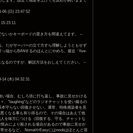
応します。設定で感度を上げても反応が鈍いままで
日) 23:47:52
:23:11
でないかキーボードの置き方を間違えてます。 --
る、だがサーバーの立て方すら理解しようともせず
からBANするのほんとにやめろ。最近「five-
なるのですが、解説方法をおしえてください。 --
木) 04:32:31
どころが無い場合、むしろ倍に打ち返し、事故に見せかける
"laughing"などのラジオチャットを使い煽るの
ob様は基本守らない回復させない。通常、特殊感染者を見
気が悪くなる事も有り得るので、その場合はあえて他
他人を味方につける（回復する、守る、チャットな
で逆恨みにより殺される場合があるので事故に見せか
など。 NomalやEasyにはnoobはほとんど居