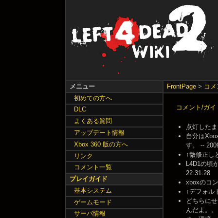
メニュー
FrontPage
>
コメ
初めての方へ
コメント/ガイ
DLC
よくある質問
点灯したまま
アップデート情報
自分はXb
Xbox 360 版の方へ
す。 -- 2009
↑微修正しと
リンク
L4D1の頃
コメント一覧
22:31:28
プレイガイド
xboxのコ
基本システム
↑デフォルト
どちらにせ
ゲームモード
んだよ。。。 --
サーバ情報