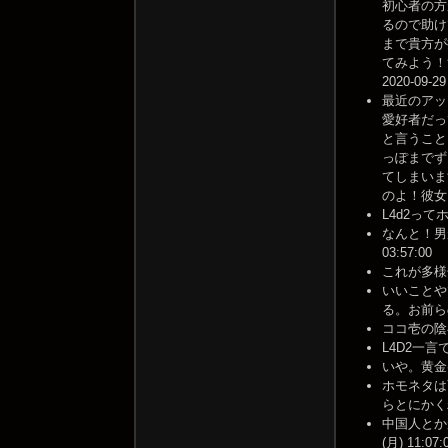
初心者の方
るので助け
まで貴方が
てみよう！
2020-09-29
最近のアッ
愛好者だっ
と言うこと
っぽまでず
てしまいま
のよ！彼女ら
L4d2ってホ
なんと！男
03:57:00
これが多様化の
いいことや
る。お前らの
ココ壱の陰毛
L4D2一言で説
いや。黄金(うんこ
ホモネタは
らとにかく粘らな
中国人とか
(月) 11:07: