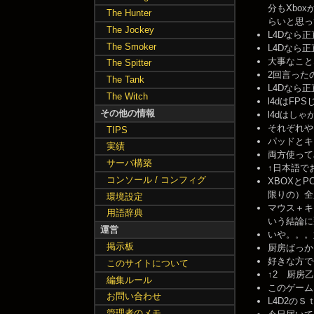
分もXbo
The Hunter
らいと思ってた。
The Jockey
L4Dなら正直
The Smoker
L4Dなら正直
大事なことなので
The Spitter
2回言ったのかにょ
The Tank
L4Dなら正直
The Witch
l4dはFPSじ
その他の情報
l4dはしゃ
それぞれやりや
TIPS
パッドとキー
実績
両方使ってみ
サーバ構築
↑日本語でおk -
コンソール / コンフィグ
XBOXと
限りの）全員
環境設定
マウス＋キ
用語辞典
いう結論に飛
運営
いや。。。好き
掲示板
厨房ばっかりだな
好きな方でや
このサイトについて
↑2 厨房乙 --
編集ルール
このゲームは
お問い合わせ
L4D2のＳ
管理者のメモ