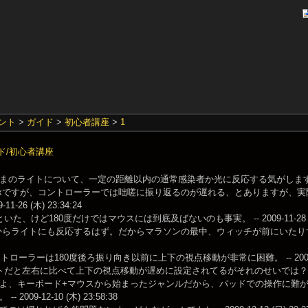
ント
>
ガイド
>
初心者講座
>
1
ド/初心者講座
のライトについて、一定の距離以内の通常感染者か光に反応する気がします。どうでしょうか？
oxですが、コントローラーでは咄嗟に振り返るのが遅れる、とありますが、実
-11-26 (木) 23:34:24
いた、けど180度だけではマウスには到底及ばないのも事実。 -- 2009-11-28 (土) 
からライトにも反応するはず。だからマラソンの最中、ウィッチが前にいたりするならライ
ントローラーは180度後ろ振り向き以前に上下の視点移動が非常に困難。 -- 2009-12-03
だと左右に比べて上下の視点移動が遅めに設定されてるがそれのせいでは？ -- 2009-12
よ、キーボード+マウスから始まったジャンルだから、パッドでの操作に難
 2009-12-10 (木) 23:58:38