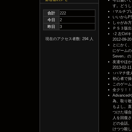
今日届いて
す。どうしたら
↑マルチプレ
合計
222
いいからPS３版
今日
2
しゃがみ方は
昨日
3
ＰＳ３版出した
↑2 左C
現在のアクセス者数: 294 人
2012-09-20
とにかく、
にゲームの
Seven」の
友達やほか
2013-02-11
↑ハマチ使え --
初心者で操作
このゲームがで
全クリ！！！！
Advan
為、取り敢
もよし。直
つけた場合
人を回復さ
どの会話。
けつつ殺し