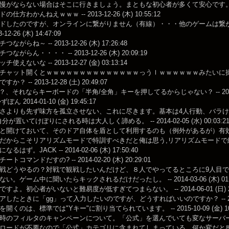
がならない場合はそこに行きましょう。まともな初心者が多くて安心です。 -- 2013-0
仕方わかんねえｗｗｗ -- 2013-12-26 (木) 10:55:12
ドしたのですが、オンラインに繋がりません（有線）・・・他のゲームは繋
-12-26 (木) 14:47:09
がらね～ -- 2013-12-26 (木) 17:26:48
ながらん・・・・ -- 2013-12-26 (木) 20:09:19
えないな -- 2013-12-27 (金) 03:13:14
チャット開くとｗｗｗｗｗｗｗｗｗｗｗｗｗｗっうｌｗｗｗｗｗｗみたいに
？ -- 2013-12-28 (土) 20:49:07
？、それならキーボードの「半角/全角」キーを押してるからじゃない？ -- 2014-01-0
ぽん 2014-01-10 (金) 19:45:17
さよりも先ず味方を孤立させない、これに尽きます。基本は4人行動、バラけ
分が置いてけぼりにされる時は大人しく諦める。 -- 2014-02-05 (水) 00:03:2
開けておいて、そのドア自体を盾として利用するのも（例外があるが）有効だと思う。 -- 
感。だからこそリアリズムモードで特訓すべきだと俺は思う,リアリズムモード
はず。JACK -- 2014-02-06 (木) 17:50:40
トコマンドだすの? -- 2014-02-20 (木) 20:29:01
戦どうやるの？対戦で観戦したいんだけど、８人でやってるところに9人目
い。ゲーム中に聞いたらキックされるだけだったし。 -- 2014-03-06 (木) 01:3
すよ。初心者がいないと難易度が低すぎてつまらない。 -- 2014-06-01 (日) 23:
したときに「gg」って入力したいのですが、どうすればいいのですか？ -- 2015-07-
くのは、標準では"Yキー"に割り当てられています。 -- 2015-10-09 (金) 10:
時のフィルタのキャンペーンについて。「公式」を選んでいても変なサーバ
ロードが不要なので「公式」カテゴリに含まれてしまっている。何か変だと感