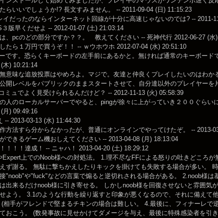
インストールして始めてみましたが、プレイ中のマウスがワンテンポ遅く反
いいでしょうか!? 長文すみません。 -- 2011-09-04 (日) 11:15:23
イだったのならインターネット回線が十分に高速じゃないのでは? -- 2011-11-06 (
早くだせよ -- 2012-01-07 (土) 21:03:14
、pcのどの部分ですか？？。 教えてください -- 死神代行 2012-06-27 (水) 15
ら１万円で買うぞ！！ -- ｗウホウホ 2012-07-04 (水) 20:51:10
trlキーです。恐らくキーボードの左手前にあるかと。無ければ通常のキーボード
 (木) 10:21:14
無意味な追放投票はやめろよ。マジで。友達と仲良くプレイしたいのはわか
公開レベルをパブリックのままスタートさせて、自分達以外のプレイヤーを片っ端
コミュでよく見受けられるんだけど？ -- 2012-11-13 (火) 05:58:39
の人のローカルサーバーでやると、pingが徐々に上がっていき２００ぐらいに
 (月) 09:49:16
 2013-03-13 (水) 11:44:30
方法すら分からなかったが、普通にオンラインでやってけたぞ。 -- 2013-03-14 (
きるゲーム機おしえてください -- 2013-04-08 (月) 18:13:04
！！達成！ -- ニャハ！ 2013-04-20 (土) 18:29:12
cedやExpert上でのNoob様への対処法。 1.理不尽なFFによる怒りの吐き
えず謝る。 無駄に撃ちかえしたりキックを掛けても失敗する場合が多い。 時々、
接"noob"や"fuck"などの言葉で煽ると逆切れされる場合がある。 2.no
は出来るだけnoob様に引き寄せる。 しかしnoob様を回復させないと雰囲
せよう。 3.1のような行動を繰り返すと印象が悪くなるので、それに備えて
 (相手がフレンドで堅まるチキンの場合は難しい。 4.最後に、フィナーレ
ておこう。 (数発事故に見せかけてダメージを与え、最後に特殊感染者を引き寄せる