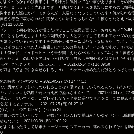
がよくやらかすのは拘束されてる味方に気付いてない事があります！その際
てあげましょう！！先程までずっと助けてくれた人を見殺しにするのは相手
拘束された際にカバーできる人が一人居なくなってしまいます！何か独特な音
黄色や赤色で表示された仲間が近くに居るかもしれない！彼らがたとえ上級で
 (火) 11:59:02
プデートで初心者の方が増えたのでここで注意と言うか、おれたちL4D2wik
てことをお伝えします！他の菊門好きな人とプレイしてる際ホモオヤジの方
を気づいているからです！その際チンタマーニ以外ならなめるだけでボッキ
っとイカせてくれた人を生殺しにするのは焦らしプレイかもですが、その先
す！何かドッピュドッピュいう音が聞こえたら360回シコってみよう！黄色
がたとえ上の口や下の口がいっぱいでも君らホモ初心者とは交わりたいはずだ！ -- 2021
モゲーだったんだー。ぬふふふー。 -- 2021-02-24 (水) 18:09:58
が好きで好きで引き寄せられるようにこのゲーム始めたんだけどやっぱりホモの間で流行っ
時代ってやつやな -- 2021-05-27 (木) 17:44:13
で。男が好きでもいじめられることなく堂々としていられるんや。おれのチ
ケツマンコを粘度の高い白濁液で溢れさすんやで。 -- 2021-06-08 (火) 22:45
カレー食いてえな。L4プレイしながら全身に浴びてそれをコーチに舐めさせてえ -- 202
明するとアナル。 -- 2021-07-25 (日) 01:27:18
) -- 2021-08-07 (土) 05:55:23
面白いので良いとして、一定数ガソリン入れて脱出みたいなイベントは範囲
いで -- 2021-08-09 (月) 11:05:22
がよく粘ったりして結果チャージャーかスモーカーに連れ去られてそれを助けに行って
00