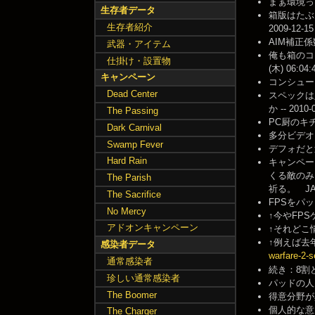
まぁ環境って
生存者データ
箱版はたぶ
生存者紹介
2009-12-15
AIM補正係数
武器・アイテム
俺も箱のコ
仕掛け・設置物
(木) 06:04:
キャンペーン
コンシューマ
Dead Center
スペックは
か -- 2010-
The Passing
PC厨のキチ
Dark Carnival
多分ビデオカー
Swamp Fever
デフォだと近
Hard Rain
キャンペー
くる敵のみ
The Parish
祈る。 JACK 
The Sacrifice
FPSをパッド
No Mercy
↑今やFPS
アドオンキャンペーン
↑それどこ情
↑例えば去
感染者データ
warfare-2-se
通常感染者
続き：8割どこ
珍しい通常感染者
パッドの人多
The Boomer
得意分野が異な
個人的な意
The Charger