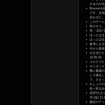
するのが吉です。
Boome
です。全員
合わせに。 -- 
このゲームを
初カキコ....ど
草 -- 2017-
ほっとぱる --
ほっとぱるにのっ
参考になるわー
今から新規で始
大丈夫だと
10:40:33
コロナでヒマ
ポリタンクと
稀に最後の
して脱出し
で、ささっと脱
久しぶりの
色々有るみたいで
202円だ
25 (金) 21:
最近のアッ