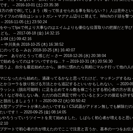
 -- 2016-10-01 (土) 23:35:38
rを味方の傍で倒してしまう（殴って怯ませられる事を知らない？）人は意外と
ライフルの場合はショットガン＋マグナム辺りに替えて、Witchのド頭を撃
2016-11-05 (土) 23:50:24
やってfpsで何より大事なのはエイムよりも優位な位置取りの把握だと学びました。 -- 20
も。 -- 2017-08-18 (金) 14:32:15
11-04 (土) 09:42:16
 中川美央 2018-10-25 (木) 16:38:52
てる -- みお 2018-10-25 (木) 16:40:07
 ありがとうって感じだ -- さー 2018-12-26 (水) 20:38:04
めるってのはキツいですかね…？ -- 2019-10-31 (木) 20:56:30
思うよ、自分も最近始めたから。操作に慣れたら気軽にマルチ行って他の人の動きを参考に
になったから始めた。過疎ってるかなと思ってたけど、マッチングするね -- 2020-04
かコーラを放り投げる方法とかも追記するといいかもしれない。 -- 2020-09-04 (
ラッシュ（脱出可能時）に足を止めてキル数を稼ごうとする初心者の方が居ます
ろ！など存在しない為、ただの自己満足で狩っているとタンクの接近を許す
出しましょう！！ -- 2020-09-22 (火) 00:50:42
大型アップデートが来たみたいですね！CS武器がアドオン無しでも解除だ
す！ -- 2020-09-25 (金) 08:14:05
からやろうっていうツイートを見て始めました。しばらく初心者が増えると思いますが
42:10
プデートで初心者の方が増えたのでここで注意と言うか、基本の一つをお伝