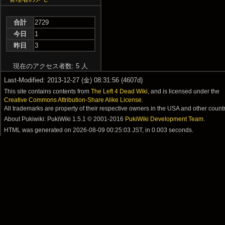
合計
2729
今日
1
昨日
3
現在のアクセス者数: 5 人
Last-Modified: 2013-12-27 (金) 08:31:56 (4607d)
This site contains contents from
The Left 4 Dead Wiki
, and is licensed under the
Creative Commons Attribution-Share Alike License
.
All trademarks are property of their respective owners in the USA and other countr
About Pukiwiki: PukiWiki 1.5.1 © 2001-2016
PukiWiki Development Team
.
HTML was generated on
2026-08-09 00:25:03 JST
, in 0.003 seconds.