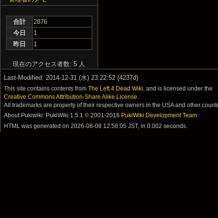
合計
2876
今日
1
昨日
1
現在のアクセス者数: 5 人
Last-Modified: 2014-12-31 (水) 23:22:52 (4237d)
This site contains contents from
The Left 4 Dead Wiki
, and is licensed under the
Creative Commons Attribution-Share Alike License
.
All trademarks are property of their respective owners in the USA and other countr
About Pukiwiki: PukiWiki 1.5.1 © 2001-2016
PukiWiki Development Team
.
HTML was generated on
2026-08-08 12:58:05 JST
, in 0.002 seconds.