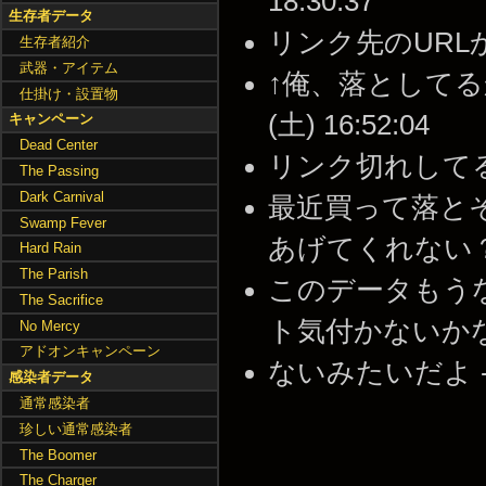
18:30:37
生存者データ
リンク先のURLからDL
生存者紹介
武器・アイテム
↑俺、落としてるか
仕掛け・設置物
(土) 16:52:04
キャンペーン
Dead Center
リンク切れしてるっぽい 
The Passing
Dark Carnival
最近買って落と
Swamp Fever
あげてくれない？ -- 2
Hard Rain
The Parish
このデータもうな
The Sacrifice
ト気付かないかな・・・ 
No Mercy
アドオンキャンペーン
ないみたいだよ -- 20
感染者データ
通常感染者
珍しい通常感染者
The Boomer
The Charger