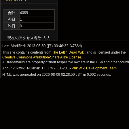
合計
4089
今日
1
昨日
0
現在のアクセス者数: 5 人
Last-Modified: 2013-06-30 (日) 00:46:32 (4788d)
This site contains contents from
The Left 4 Dead Wiki
, and is licensed under the
Creative Commons Attribution-Share Alike License
.
All trademarks are property of their respective owners in the USA and other countr
About Pukiwiki: PukiWiki 1.5.1 © 2001-2016
PukiWiki Development Team
.
HTML was generated on
2026-08-09 02:28:50 JST
, in 0.002 seconds.