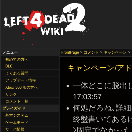
メニュー
FrontPage
>
コメント
>
キャンペーン
>
初めての方へ
キャンペーン/アドオン
DLC
よくある質問
アップデート情報
一体どこに脱出したん
Xbox 360 版の方へ
リンク
17:03:57
コメント一覧
何処だろね､詳細は
プレイガイド
基本システム
終盤書いてあるけど家
ゲームモード
ﾝ固定でなかったっけ -
サーバ情報