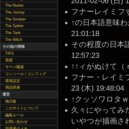
2011-02-06 (日) 1
The Hunter
フナーレイミフすぎてワロ
The Jockey
The Smoker
↑の日本語意味わから
The Spitter
21:01:18
The Tank
The Witch
その程度の日本語もわ
その他の情報
TIPS
12:57:23
実績
↑↑ィがぬけて（ｒｙ --
サーバ構築
コンソール / コンフィグ
フナー・レイミフ（
環境設定
23 (木) 19:48:04
用語辞典
運営
↑クッソワロタｗｗｗ --
掲示板
このサイトについて
久々にやってみ
編集ルール
いやつが描画されて
お問い合わせ
管理者のメモ