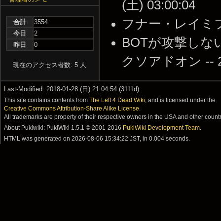
(土) 03:00:04
フナー・レイミフ くっ
合計
3554
今日
2
BOTが攻撃し
昨日
0
クソアドオン -- 201
現在のアクセス者数: 5 人
Last-Modified: 2018-01-28 (日) 21:04:54 (3111d)
This site contains contents from
The Left 4 Dead Wiki
, and is licensed under the
Creative Commons Attribution-Share Alike License
.
All trademarks are property of their respective owners in the USA and other countr
About Pukiwiki: PukiWiki 1.5.1 © 2001-2016
PukiWiki Development Team
.
HTML was generated on
2026-08-06 15:34:22 JST
, in 0.004 seconds.