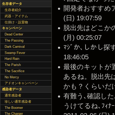
生存者データ
開発者おすすめアド
生存者紹介
武器・アイテム
(日) 19:07:59
仕掛け・設置物
脱出先はどこかの落
キャンペーン
Dead Center
(月) 00:25:07
The Passing
ﾏｼﾞか､しかし探す余
Dark Carnival
Swamp Fever
18:46:05
Hard Rain
The Parish
最後のキットが
The Sacrifice
あるね。脱出先
No Mercy
アドオンキャンペーン
かも？くらいだけど --
感染者データ
有難う､確認した
通常感染者
珍しい通常感染者
うけてるね､ﾌｨﾅ
The Boomer
The Charger