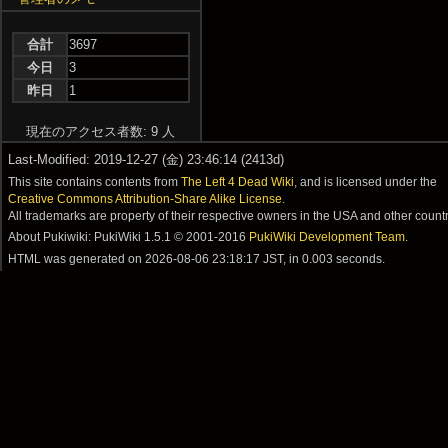
合計
3697
今日
3
昨日
1
現在のアクセス者数: 9 人
Last-Modified: 2019-12-27 (金) 23:46:14 (2413d)
This site contains contents from
The Left 4 Dead Wiki
, and is licensed under the
Creative Commons Attribution-Share Alike License
.
All trademarks are property of their respective owners in the USA and other countr
About Pukiwiki: PukiWiki 1.5.1 © 2001-2016
PukiWiki Development Team
.
HTML was generated on
2026-08-06 23:18:17 JST
, in 0.003 seconds.