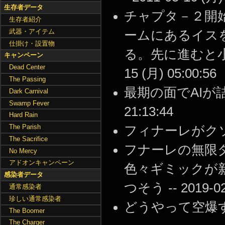
生存者データ
チャプタ－２開
生存者紹介
武器・アイテム
ームにあるイス
仕掛け・設置物
る。先に進むと小部
キャンペーン
Dead Center
15 (月) 05:00:56
The Passing
最期の面でAIが詰ま
Dark Carnival
Swamp Fever
21:13:44
Hard Rain
The Parish
フィナーレがクソすぎる 
The Sacrifice
フナーレの無限
No Mercy
アドオンキャンペーン
色々ギミックが
感染者データ
つそう -- 2019-02-
通常感染者
珍しい通常感染者
どうやって空爆するんだ？
The Boomer
The Charger