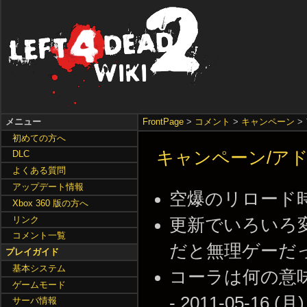
メニュー
FrontPage
>
コメント
>
キャンペーン
>
初めての方へ
キャンペーン/アドオン
DLC
よくある質問
アップデート情報
空爆のリロード時間は、約
Xbox 360 版の方へ
リンク
更新でいろいろ
コメント一覧
だと無理ゲーだったが -
プレイガイド
基本システム
コーラは何の意
ゲームモード
- 2011-05-16 (月)
サーバ情報