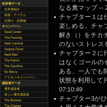
生存者データ
なる糞マップ -- 201
生存者紹介
武器・アイテム
チャプター１は
仕掛け・設置物
楽しめる。チャ
キャンペーン
Dead Center
解き（）をチカ
The Passing
のないストレスを感じる
Dark Carnival
Swamp Fever
チャプター２に
Hard Rain
The Parish
はなくゴールの
The Sacrifice
ある、一人でも
No Mercy
アドオンキャンペーン
状態を利用して片側へ
感染者データ
07:10:49
通常感染者
珍しい通常感染者
チャプター3が
The Boomer
The Charger