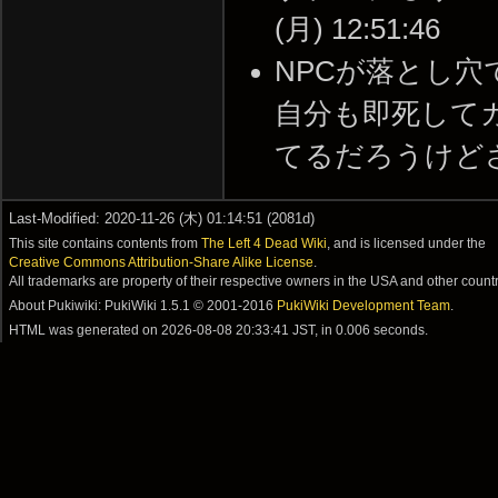
(月) 12:51:46
NPCが落とし
自分も即死して
てるだろうけどさ～… -
Last-Modified: 2020-11-26 (木) 01:14:51 (2081d)
This site contains contents from
The Left 4 Dead Wiki
, and is licensed under the
Creative Commons Attribution-Share Alike License
.
All trademarks are property of their respective owners in the USA and other countr
About Pukiwiki: PukiWiki 1.5.1 © 2001-2016
PukiWiki Development Team
.
HTML was generated on
2026-08-08 20:33:41 JST
, in 0.006 seconds.