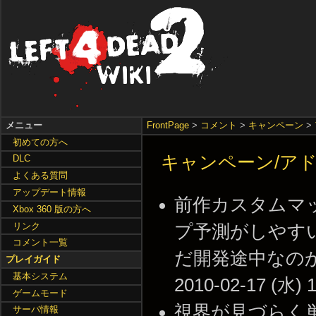
メニュー
FrontPage
>
コメント
>
キャンペーン
>
初めての方へ
キャンペーン/アドオン
DLC
よくある質問
アップデート情報
前作カスタムマップ
Xbox 360 版の方へ
リンク
プ予測がしやす
コメント一覧
だ開発途中なのか
プレイガイド
基本システム
2010-02-17 (水) 1
ゲームモード
視界が見づらく
サーバ情報