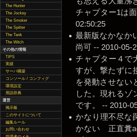
も思える大量沸
The Hunter
チャプター1は面白か
The Jockey
The Smoker
02:50:25
The Spitter
最新版なかなか
The Tank
The Witch
尚可 -- 2010-05-2
その他の情報
TIPS
チャプター４で
実績
すが、撃たずに
サーバ構築
コンソール / コンフィグ
を発動させない
環境設定
した。現れるゾ
用語辞典
運営
です。 -- 2010-05-
掲示板
このサイトについて
かなり理不尽な
編集ルール
かない 正直糞addon 
お問い合わせ
管理者のメモ