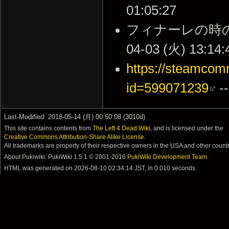
01:05:27
フィナーレの時の曲
04-03 (火) 13:14:
https://steamcomm
id=599071239
--
Last-Modified: 2018-05-14 (月) 00:50:08 (3010d)
This site contains contents from
The Left 4 Dead Wiki
, and is licensed under the
Creative Commons Attribution-Share Alike License
.
All trademarks are property of their respective owners in the USA and other countr
About Pukiwiki: PukiWiki 1.5.1 © 2001-2016
PukiWiki Development Team
.
HTML was generated on
2026-08-10 02:34:14 JST
, in 0.010 seconds.