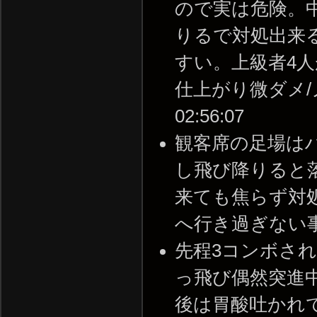
ので実は危険。
りるで対処出来
すい。上級者4
仕上がり微ダメ/ノー
02:56:07
観客席の足場は
し飛び降りると
来ても焦らず対
へ行き過ぎない事。 --
先程3コンボさ
っ飛び偶然突進
後は胃酸吐かれてダウ