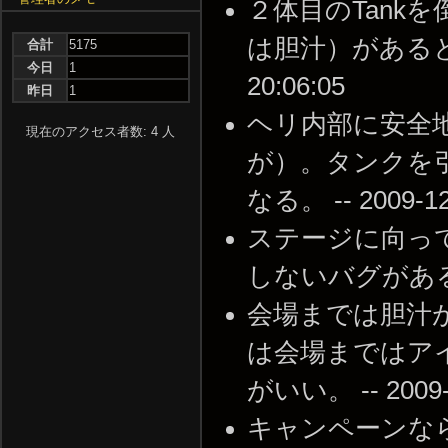
２体目のTank
は胆汁）があるとヘリ
合計
5175
今日
1
20:06:05
昨日
1
ヘリ内部に安全
現在のアクセス者数: 4 人
が）。タンクを
なる。 -- 2009-12-
ステージに向って
しないバグがある要確認 
会場までは胆汁
は会場まではア
がいい。 -- 2009-1
キャンペーンなら客