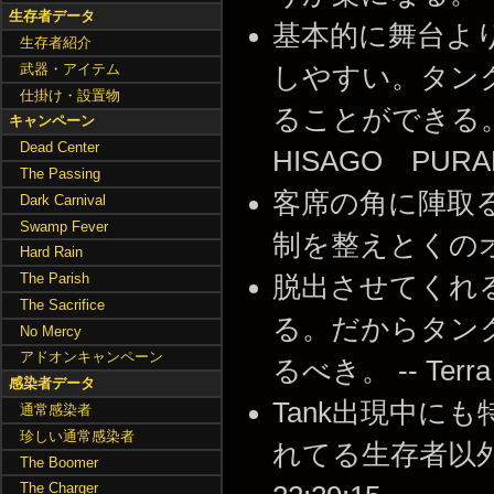
生存者データ
基本的に舞台よ
生存者紹介
武器・アイテム
しやすい。タン
仕掛け・設置物
ることができる。
キャンペーン
Dead Center
HISAGO PURANN 
The Passing
客席の角に陣取
Dark Carnival
Swamp Fever
制を整えとくのオススメ。
Hard Rain
The Parish
脱出させてくれ
The Sacrifice
る。だからタン
No Mercy
アドオンキャンペーン
るべき。 -- Terra K
感染者データ
Tank出現中に
通常感染者
珍しい通常感染者
れてる生存者以外は周
The Boomer
The Charger