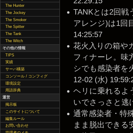
22:29:15
The Hunter
TANKとは2回
The Jockey
The Smoker
アレンジ)は1回目と2
The Spitter
14:25:57
The Tank
The Witch
花火入りの箱や
その他の情報
TIPS
フィナーレ。味
実績
シでも感染者を火の
サーバ構築
コンソール / コンフィグ
12-02 (水) 19:59:
環境設定
ヘリに乗れるよう
用語辞典
運営
いでさっさと逃げよう -
掲示板
このサイトについて
通常感染者・特
編集ルール
まま脱出できる安置バグ
お問い合わせ
管理者のメモ