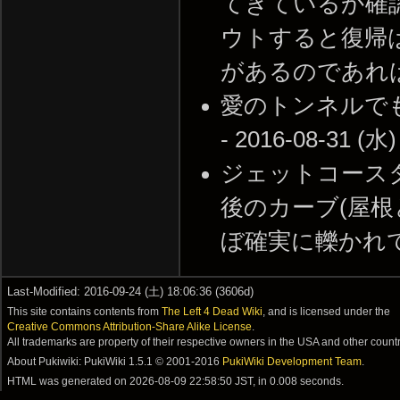
てきているか確
ウトすると復帰
があるのであればとって
愛のトンネルで
- 2016-08-31 (水)
ジェットコースタ
後のカーブ(屋
ぼ確実に轢かれて即死す
Last-Modified: 2016-09-24 (土) 18:06:36 (3606d)
This site contains contents from
The Left 4 Dead Wiki
, and is licensed under the
Creative Commons Attribution-Share Alike License
.
All trademarks are property of their respective owners in the USA and other countr
About Pukiwiki: PukiWiki 1.5.1 © 2001-2016
PukiWiki Development Team
.
HTML was generated on
2026-08-09 22:58:50 JST
, in 0.008 seconds.