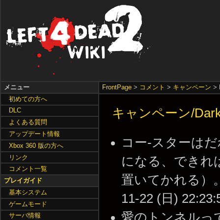
メニュー
FrontPage
>
コメント
>
キャンペーン
>
初めての方へ
キャンペーン/Dark 
DLC
よくある質問
アップデート情報
コー-スターは
Xbox 360 版の方へ
リンク
になる、できれ
コメント一覧
置いてかれる）。武
プレイガイド
基本システム
11-22 (日) 22:23:
ゲームモード
愛のトンネルって
サーバ情報