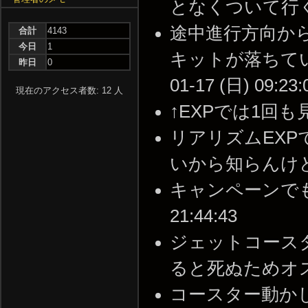
となくついて行くことが
途中進行方向か
合計
4143
今日
1
キットが落ちている
昨日
0
01-17 (日) 09:23:
現在のアクセス者数: 12 人
↑EXPでは1回も見たこ
リアリズムEX
いから知らんけど。 --
キャンペーンでも対戦
21:44:43
ジェットコース
ると死ぬためオススメ出
コースター動か