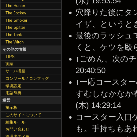
(水) 19:53:54
The Hunter
穴降りた後にタ
The Jockey
The Smoker
イザ、というときにどーぞ
The Spitter
最後のラッシュ
The Tank
The Witch
くと、ケツを殴られずに
その他の情報
TIPS
↑ごめん、次のチャプ
実績
20:40:50
サーバ構築
コンソール / コンフィグ
↑一応コースタ
環境設定
すむしなかなか有効で
用語辞典
運営
(木) 14:29:14
掲示板
このサイトについて
コースター入口
編集ルール
も。手持ちもあ
お問い合わせ
管理者のメモ