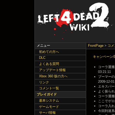
メニュー
FrontPage
>
コメ
初めての方へ
キャンペーン/De
DLC
よくある質問
コーラ運搬
アップデート情報
03:21:11
Xbox 360 版の方へ
ブーマーの
2009-12-01
リンク
エキスパート
コメント一覧
よく振られたコー
プレイガイド
コーラ運搬時
基本システム
ここでゲロ瓶
コーラ入れるま
ゲームモード
今回到達系の
サーバ情報