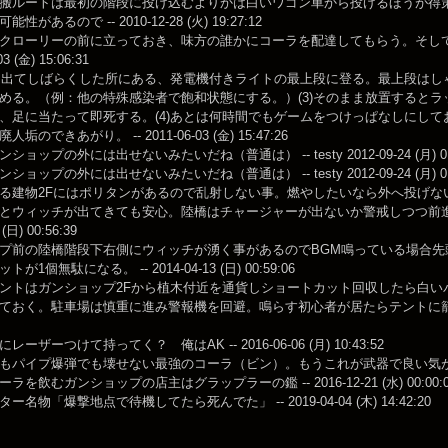
搬ルートは最初の階段に投げ込むよりかは白いワゴン車から投げるほうが得
があるので -- 2010-12-28 (火) 19:27:12
クローリーの前に立っておき、味方の誰かにコーラを配達してもらう。そし
03 (金) 15:06:31
ルを出てしばらくした所にある、発電機付きライトの最上段に登る。最上段はしゃが
める。（例：他の特殊感染者で飽和状態にする。）(3)そのまま放置すると
、足に当たって即死する。(4)あとは何時間でもゲームをつけっぱなしにし
垢のできあがり。 -- 2011-06-03 (金) 15:47:26
ョップの外には出せないみたいだね（普通は） -- testy 2012-09-24 (月) 01:
ョップの外には出せないみたいだね（普通は） -- testy 2012-09-24 (月) 01:
る建物2Fにはポリタンがあるので乱射しない事。燃やしたいなら外へ投げな
とウィッチが出てきても安心。陸橋はチャージャーが出ないか警戒しつつ前進
 (日) 00:56:39
プ前の陸橋階段下右側にウィッチが湧く事があるのでBGM鳴っている場合
が1個無駄になる。 -- 2014-04-13 (日) 00:59:06
ントはガンショップ2Fから植木付近を通貨しショートカット回収したら白い
ておく。駐車場は慎重に進み警報機を回避。鳴らす初心者が居たらテントに籠もってMOB
ーザーつけて持ってく？ 俺はAK -- 2016-06-06 (月) 10:43:52
パイプ爆弾でも壊せない最強のコーラ（ビン）。もうこれが武器で良い気がする… -- 201
ラを飲むガンショップの店主はグラップラーの鑑 -- 2016-12-21 (水) 00:00:0
名物「爆撃地点で待機してたら死んでた」 -- 2019-04-04 (木) 14:42:20