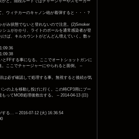
策かと。階段ルートではチャージャーやスモーカー
て、ウィテカーのキャノン砲が着弾すると・・・？
み状態でないと登れないので注意。(2)Smoker
ラッシュがかかり、ライトのポールを通常感染者が登
ておけば、キルカウントがどんどん増えていく。数ヶ
09:36
09:38
いとFFする事になる。ここでオートショットガンに
。ここでチャージャーにやられると面倒。 --
先頭は必ず確認して処理する事。無視すると後続が気
バンの上を移動し投げに行く。この時CP3用にブー
処理後救出する。 -- 2014-04-13 (日)
6-07-12 (火) 16:36:54
0