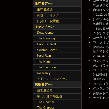
コーラー運
生存者データ
で戻される可能性
生存者紹介
自分はタン
-- 2011-06-
武器・アイテム
(1)ホテ
仕掛け・設置物
の出現を止
キャンペーン
り始めるが
Dead Center
月もすれば廃人
コーラはガンシ
The Passing
コーラはガンシ
Dark Carnival
救急箱のあ
Swamp Fever
変えておく
Hard Rain
2014-04-13
ガンショッ
The Parish
付かれてキット
The Sacrifice
コーライベ
No Mercy
汁は確保し
アドオンキャンペーン
01:02:29
みんなは何にレ
感染者データ
グレランでも
通常感染者
炭酸抜きコー
珍しい通常感染者
デッドセンター
The Boomer
The Charger