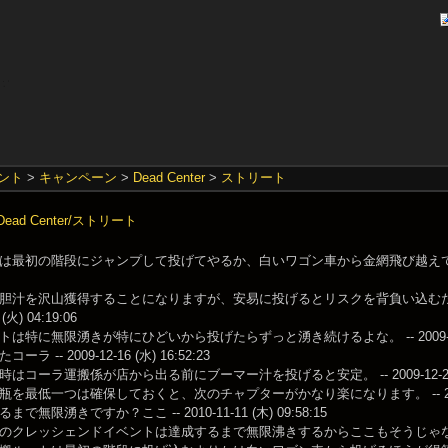
ント
>
キャンペーン
>
Dead Center
>
ストリート
ad Center/ストリート
は最初の階段にジャンプして投げてやるか、白いワゴン車から金網飛び越えて行くとかなり
胆汁を沢山獲得することになりますが、安易に投げるとリスクを背負い込むだ
 (火) 04:19:06
は特に無限湧きが特にひどいから投げたらずっと湧き続けるよな。 -- 2009-12-09 
ラ -- 2009-12-16 (水) 16:52:23
はコーラ運搬係が店から出る前にブーマー汁を投げると安定。 -- 2009-12-27 (日)
を最低一つは確保しておくと、次のチャプターがかなり楽になります。 -- 2010-05-2
で無限湧きですか？ここ -- 2010-11-11 (木) 09:58:15
クレッシェンドイベントは達成するまで無限沸きするからここもそうじゃない？ -- 2010