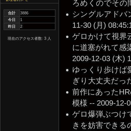
ろめくのでその間に倒し
シングルアドバン
合計
3886
今日
1
11-30 (月) 08:45:
昨日
2
ゲロかけて視界
現在のアクセス者数: 3 人
に道塞がれて感染
2009-12-03 (木) 1
ゆっくり歩けば
ぎり大丈夫だったりする。
前作にあったHR
模様 -- 2009-12-0
ゲロ爆弾ぶつけ
きを妨害できる