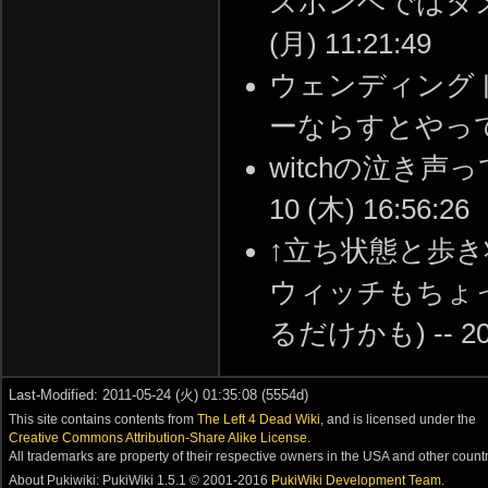
スボンベではダメー
(月) 11:21:49
ウェンディング
ーならすとやってくるん
witchの泣き声っ
10 (木) 16:56:26
↑立ち状態と歩
ウィッチもちょ
るだけかも) -- 2011
Last-Modified: 2011-05-24 (火) 01:35:08 (5554d)
This site contains contents from
The Left 4 Dead Wiki
, and is licensed under the
Creative Commons Attribution-Share Alike License
.
All trademarks are property of their respective owners in the USA and other countr
About Pukiwiki: PukiWiki 1.5.1 © 2001-2016
PukiWiki Development Team
.