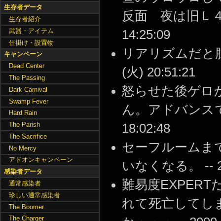
生存者データ
反面 夜は旧Ｌ４Ｄと
生存者紹介
武器・アイテム
14:25:09
仕掛け・設置物
リアリズムだと胆汁
キャンペーン
Dead Center
(火) 20:51:21
The Passing
怒らせた後ゲロか
Dark Carnival
Swamp Fever
ん。アドバンスで確認
Hard Rain
The Parish
18:02:48
The Sacrifice
セーフルームま
No Mercy
アドオンキャンペーン
いなくなる。 -- 200
感染者データ
難易度EXPER
通常感染者
珍しい通常感染者
れて死亡してし
The Boomer
The Charger