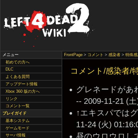
メニュー
FrontPage
>
コメント
>
感染者
>
特殊感
初めての方へ
コメント/感染者/特
DLC
よくある質問
アップデート情報
グレネードがあ
Xbox 360 版の方へ
リンク
-- 2009-11-21 (土
コメント一覧
↑エキスパではグレ
プレイガイド
基本システム
11-24 (火) 01:16:
ゲームモード
昼のウロウロ
サーバ情報