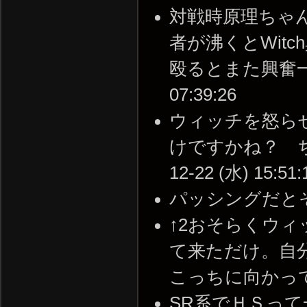
対戦時原理ちゃん
者が沸くとWit
殴るとまた興奮一歩手
07:39:26
ウィッチを怒ら
けですかね？ ち
12-22 (水) 15:51:
パッシングだとそう --
↑2おそらくウ
て来ただけ。自
こっちに向かって来たから
SR系でＨＳっ