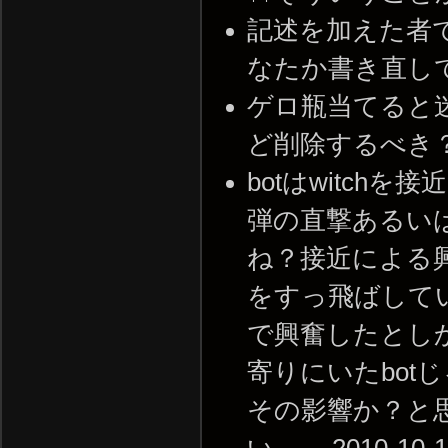
記述を加えた者
なたか書き直していただ
ゲロ瓶当てると
ど削除するべき？ -- 2
botはwitc
弾の直撃あるい
ね？接近による
をすっ飛ばして
で興奮したとしか
寄りにいたbo
その影響か？と
い。 -- 2010-10-1