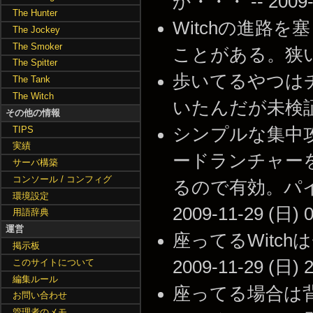
か・・・ -- 2009-1
The Hunter
Witchの進路
The Jockey
The Smoker
ことがある。狭い場所で
The Spitter
歩いてるやつは
The Tank
The Witch
いたんだが未検証 -- 2
その他の情報
TIPS
シンプルな集中
実績
ードランチャー
サーバ構築
コンソール / コンフィグ
るので有効。パイ
環境設定
2009-11-29 (日) 0
用語辞典
運営
座ってるWitc
掲示板
このサイトについて
2009-11-29 (日) 2
編集ルール
座ってる場合は背
お問い合わせ
管理者のメモ