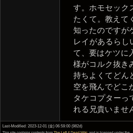
す。ホモセック
たくて。教えて
知ったのですが
レイがあるらし
て、要はケツに
様がコルク抜き
持ちよくてどん
空を飛んでどこ
タケコプターっ
れる兄貴いませんか？ -
Last-Modified: 2023-12-01 (金) 06:59:00 (982d)
This site contains contents from
The Left 4 Dead Wiki
, and is licensed under the