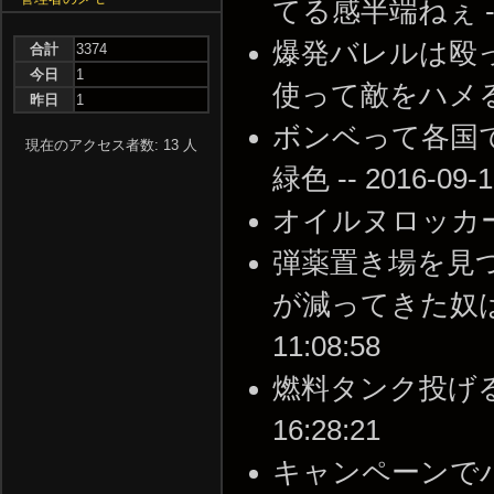
てる感半端ねぇ -- 20
爆発バレルは殴
合計
3374
今日
1
使って敵をハメることも可
昨日
1
ボンベって各国
現在のアクセス者数: 13 人
緑色 -- 2016-09-1
オイルヌロッカー -- 2
弾薬置き場を見
が減ってきた奴は呼ん
11:08:58
燃料タンク投げるのっ
16:28:21
キャンペーンで