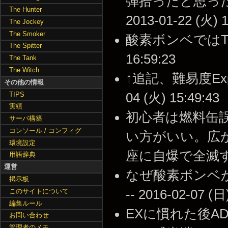
弾拾ったと思った
The Hunter
2013-01-22 (火) 1
The Jockey
The Smoker
酸素ボンベではTank
The Spitter
16:59:23
The Tank
The Witch
↑追記、難易度Exp
その他の情報
TIPS
04 (火) 15:49:43
実績
初心者は燃料缶
サーバ構築
コンソール / コンフィグ
い方がいい。広
環境設定
座に自爆で全滅する。 -
用語辞典
運営
なぜ酸素ボンベ
掲示板
このサイトについて
-- 2016-02-07 (日
編集ルール
EXに慣れた後A
お問い合わせ
管理者のメモ