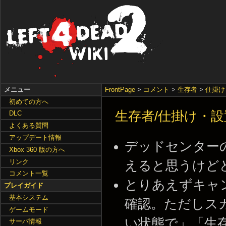
メニュー
FrontPage
>
コメント
>
生存者
>
仕掛け
初めての方へ
生存者/仕掛け・設
DLC
よくある質問
アップデート情報
デッドセンター
Xbox 360 版の方へ
リンク
えると思うけどどうだろ 
コメント一覧
とりあえずキャ
プレイガイド
基本システム
確認。ただしス
ゲームモード
い状態で」「生
サーバ情報