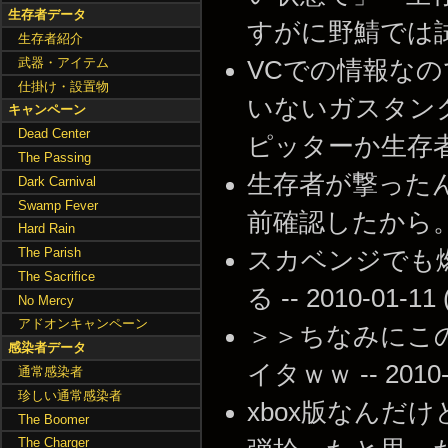
生存者データ
すがに野鯖では試せない
生存者紹介
武器・アイテム
VCでの情報な
仕掛け・設置物
いないガスタン
キャンペーン
Dead Center
ピッターか生存者かは不明
The Passing
生存者が撃った
Dark Carnival
Swamp Fever
前確認したから。 -- 2
Hard Rain
The Parish
スカベンジでも
The Sacrifice
る -- 2010-01-11 
No Mercy
アドオンキャンペーン
＞＞ちなみにこ
感染者データ
イタｗｗ -- 2010-0
通常感染者
珍しい通常感染者
xbox版なんだ
The Boomer
The Charger