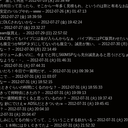
しく同意 -- 2012-07-25 (水) 20:39:49
何日って言ったら、そこから一年多く見積もれ、というのは割と有名なお話 -- 2012-0
のバルブやわ～www -- 2012-07-26 (木) 01:47:13
012-07-27 (金) 18:39:59
Cされないかな～ -- 2012-07-27 (金) 19:42:24
2012-07-27 (金) 23:32:27
m版買え」 -- 2012-07-29 (日) 22:57:02
LC買ってもバイブには金が入らんからなぁ バイブ的にはPC版買わせたいかもなw -- 20
腹立つがMSPタダにしてないのも腹立つ。誠意が無い。 -- 2012-07-30 (月) 21
 -- 2012-07-30 (月) 22:14:49
ボリューム多いのに、今までと同じ560MSPなら充分誠意あると思うけどなぁ
な・・。 -- 2012-07-31 (火) 01:46:31
2012-07-31 (火) 07:44:31
ろ！今日で一週間だぞ。 -- 2012-07-31 (火) 09:39:34
 -- 2012-07-31 (火) 11:03:07
-- 2012-07-31 (火) 18:52:15
きぐらいの時間にくるのかな？ -- 2012-07-31 (火) 18:55:33
て何時頃にきたの？ -- 2012-07-31 (火) 19:09:13
週間程度でくると思っているのか？ -- 2012-07-31 (火) 19:37:43
妙にでけえｗ ADSLだときついわｗ -- 2012-07-31 (火) 19:45:41
 2012-07-31 (火) 20:04:10
12-07-31 (火) 20:04:47
みにしてるの知ってって、こういうことする奴がいる -- 2012-07-31 (火) 20:0
１８時にはＤＬＣきてたよ -- 2012-07-31 (火) 21:52:32