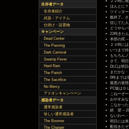
２２時に廃死予
生存者データ
ほんとに？どこ情
生存者紹介
ツイッター見
飯終了。さてと…
武器・アイテム
信じてた人乙w含
仕掛け・設置物
どうやらバル
キャンペーン
22時きたんだ
Dead Center
本部の罠 -- 2
２３時にはDL
The Passing
いつまで待たせる
Dark Carnival
もちろんノルマ
Swamp Fever
さて、明日も仕
Hard Rain
DLCは明日の夜
まだかな・・・・
The Parish
0時までは張り付
The Sacrifice
最悪の覚悟も
No Mercy
PC版はＤＬＣ
アドオンキャンペーン
こねーぞー -- 
おやすみなさい 
感染者データ
こなかった・・・
通常感染者
絶 望 -- 201
珍しい通常感染者
ないわー・・・ 
The Boomer
明日には来る
配信きたぞ -- 
The Charger