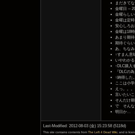
まだきてないぞ・
金曜日 -- 201
金曜らしいな・
金曜は定時ダッシ
安心しろお前
金曜は18時く
あまり期待しす
期待ぐらいさせろ(
あ、ちなみにD
↑すまん意味分か
いやわかるだろw 
↑DLC購入す
『DLCの為
↑納得した。頭良
ここは小学校か 
えっ。。。。。w
言いたいこと
そんだけ期待
で そんなこと
明日か… 楽
Last-Modified: 2012-08-03 (金) 15:23:58 (5118d)
This site contains contents from
The Left 4 Dead Wiki
, and is lic