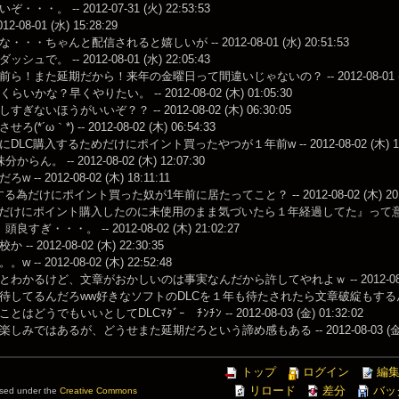
・・。 -- 2012-07-31 (火) 22:53:53
2-08-01 (水) 15:28:29
・・ちゃんと配信されると嬉しいが -- 2012-08-01 (水) 20:51:53
ュで。 -- 2012-08-01 (水) 22:05:43
ら！また延期だから！来年の金曜日って間違いじゃないの？ -- 2012-08-01 (水) 
らいかな？早くやりたい。 -- 2012-08-02 (木) 01:05:30
ぎないほうがいいぞ？？ -- 2012-08-02 (木) 06:30:05
*´ω｀*) -- 2012-08-02 (木) 06:54:33
LC購入するためだけにポイント買ったやつが１年前w -- 2012-08-02 (木) 10:
らん。 -- 2012-08-02 (木) 12:07:30
-- 2012-08-02 (木) 18:11:11
る為だけにポイント買った奴が1年前に居たってこと？ -- 2012-08-02 (木) 20:3
だけにポイント購入したのに未使用のまま気づいたら１年経過してた』って意味だと思う -- 
すぎ・・・。 -- 2012-08-02 (木) 21:02:27
-- 2012-08-02 (木) 22:30:35
 -- 2012-08-02 (木) 22:52:48
わかるけど、文章がおかしいのは事実なんだから許してやれよｗ -- 2012-08-03 (
してるんだろww好きなソフトのDLCを１年も待たされたら文章破綻もするんだろう -- 20
はどうでもいいとしてDLCﾏﾀﾞｰ ﾁﾝﾁﾝ -- 2012-08-03 (金) 01:32:02
しみではあるが、どうせまた延期だろという諦め感もある -- 2012-08-03 (金) 0
トップ
ログイン
編
リロード
差分
バッ
ensed under the
Creative Commons