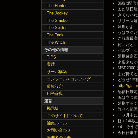
360は配信まだ
The Hunter
また明日騒ぎま
The Jockey
きてないねー、
The Smoker
リリース延期だ
延期かよ -- 2
The Spitter
うはマジだこれ
The Tank
これ糞最高
The Witch
何…だと… -- 
その他の情報
バルブ 乙 -- 
延期確定乙。別
TIPS
来週来なかった
実績
MSP2000で
サーバ構築
まだ待てと･･･
コンソール / コンフィグ
どうせ1年後と
http://gs.i
環境設定
配信日確定な
用語辞典
腕は立つ連中
運営
延期するぐら
掲示板
許せる範囲で
「８月中に出す
このサイトについて
軽く1年以上待
編集ルール
↑4、そうです
お問い合わせ
今日仕事中だる
管理者のメモ