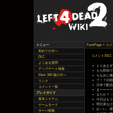
メニュー
FrontPage
>
コメ
初めての方へ
コメント/DLC
DLC
よくある質問
とりあえずソロ
アップデート情報
もち即効で対
Xbox 360 版の方へ
ちなみに俺だっ
で！？21時過
リンク
日本で配信すんの
コメント一覧
まーーーーだーー
プレイガイド
まだか？ -- 2
基本システム
今日はもう配信
明日来なければ妄
ゲームモード
お～い。寝オチ
サーバ情報