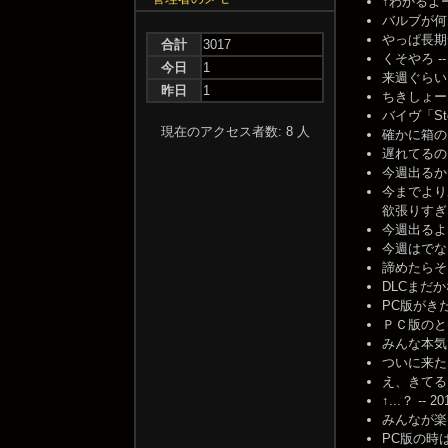
↑わかるよー 激
バルブが何月
やっぱ長期安定
合計
3017
くそやろ -- 2
今日
1
来週ぐらいにDL
昨日
1
ちきしょー -- 
バイヴ「Stea
現在のアクセス者数: 8 人
確かに箱のD
遅れてるのも
今週出るかな～？
今までより
欲張りすぎなよう
今週出るよ -- 
今週はでないだ
諦めたらそこで…
DLCまだかなー 
PC版がきたと
ＰＣ版のときっ
みんな本気で一
ついに来たな 
え、きてる？ --
↑...？ -- 20
みんなが楽し
PC版の時は、