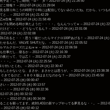
定！こうご期待(´・ω・｀)v -- 2012-07-24 (火) 21:26:50
報？ -- 2012-07-24 (火) 21:29:04
る限り向こうの時間で０時には配信してないみたいだね。だから、いつもの１８時頃にはこな
 -- 2012-07-24 (火) 21:42:29
俺 -- 2012-07-24 (火) 21:58:49
ブを閉める時が来たようだ・・・・。なんんつってｗ -- 2012-07-24 (火) 22:0
けど・・・・どうなってるん？ -- 2012-07-24 (火) 22:01:08
012-07-24 (火) 22:02:08
C出ると・・・思う！嘘だったらマイクロ100Pあげる！ -- 2012-07-24 (火) 22
んだ、VALVE SHUTだな。 -- 2012-07-24 (火) 22:05:52
ルクローズだよねｗｗ -- 2012-07-24 (火) 22:06:59
事だし…寝るか -- 2012-07-24 (火) 22:16:39
だって、では乙！ -- 2012-07-24 (火) 22:25:37
。 -- 2012-07-24 (火) 22:25:54
いとくわ。 -- 2012-07-24 (火) 22:30:47
しとかないとな、まさか、まさかとは思うが。 -- 2012-07-24 (火) 23:38:38
きてるけど、ＸＢＯＸ版はまだなのかな？ -- 2012-07-24 (火) 23:45:50
2012-07-25 (水) 00:00:47
-- 2012-07-25 (水) 00:13:57
 -- 2012-07-25 (水) 00:22:36
2-07-25 (水) 00:32:02
-- 2012-07-25 (水) 00:34:09
ことを願ってます。絶対L4D2の新マップやってる夢見るな・・。 -- 2012-07-25 (
2012-07-25 (水) 02:40:12