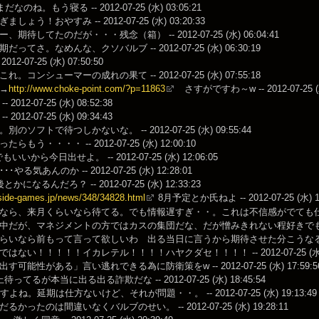
なのね。もう寝る -- 2012-07-25 (水) 03:05:21
しょう！おやすみ -- 2012-07-25 (水) 03:20:33
期待してたのだが・・・残念（箱） -- 2012-07-25 (水) 06:04:41
ってさ。なめんな、クソバルブ -- 2012-07-25 (水) 06:30:19
012-07-25 (水) 07:50:50
。コンシューマーの成れの果て -- 2012-07-25 (水) 07:55:18
→
http://www.choke-point.com/?p=11863
さすがですわ～w -- 2012-07-25 (水)
2012-07-25 (水) 08:52:38
2012-07-25 (水) 09:34:43
のソフトで待つしかないな。 -- 2012-07-25 (水) 09:55:44
らもう・・・・ -- 2012-07-25 (水) 12:00:10
もいいから今日出せよ。 -- 2012-07-25 (水) 12:06:05
やる気あんのか -- 2012-07-25 (水) 12:28:01
かになるんだろ？ -- 2012-07-25 (水) 12:33:23
nside-games.jp/news/348/34828.html
8月予定とか氏ねよ -- 2012-07-25 (水) 12
ら、来月くらいなら待てる。でも情報遅すぎ・・。これは不信感がでても仕方ないわ・・・。 
だが、マネジメントの方ではカスの集団だな、だが憎みきれない程好きでもある、、、、 --
いなら前もって言って欲しいわ 出る当日に言うから期待させた分こうなる -- 2012-0
はない！！！！！イカレテル！！！！ハヤクダセ！！！！ -- 2012-07-25 (水) 1
可能性がある」言い逃れできる為に防衛策をw -- 2012-07-25 (水) 17:59:5
ってるが本当に出る出る詐欺だな -- 2012-07-25 (水) 18:45:54
よね。延期は仕方ないけど、それが問題・・。 -- 2012-07-25 (水) 19:13:49
かったのは間違いなくバルブのせい。 -- 2012-07-25 (水) 19:28:11