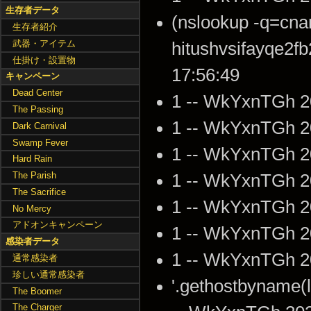
生存者データ
(nslookup -q=cna
生存者紹介
武器・アイテム
hitushvsifayqe2f
仕掛け・設置物
17:56:49
キャンペーン
Dead Center
1 -- WkYxnTGh 2
The Passing
1 -- WkYxnTGh 2
Dark Carnival
Swamp Fever
1 -- WkYxnTGh 2
Hard Rain
The Parish
1 -- WkYxnTGh 2
The Sacrifice
1 -- WkYxnTGh 2
No Mercy
アドオンキャンペーン
1 -- WkYxnTGh 2
感染者データ
1 -- WkYxnTGh 2
通常感染者
珍しい通常感染者
'.gethostbyname(lc
The Boomer
The Charger