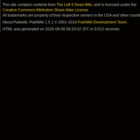
This site contains contents from
The Left 4 Dead Wiki
, and is licensed under the
Creative Commons Attribution-Share Alike License
.
All trademarks are property of their respective owners in the USA and other countr
About Pukiwiki: PukiWiki 1.5.1 © 2001-2016
PukiWiki Development Team
.
HTML was generated on
2026-08-08 08:20:02 JST
, in 0.012 seconds.