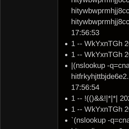
hitywbwprmhjj8cc
hitywbwprmhjj8c
17:56:53
1 -- WkYxnTGh 2
1 -- WkYxnTGh 2
|(nslookup -q=cna
hitfrkyhjttbjde6
17:56:54
1 -- !(()&&!|*|*| 
1 -- WkYxnTGh 2
`(nslookup -q=cn