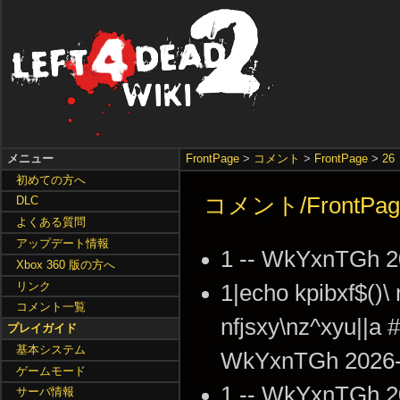
メニュー
FrontPage
>
コメント
>
FrontPage
>
26
初めての方へ
コメント/FrontPag
DLC
よくある質問
アップデート情報
1 -- WkYxnTGh 2
Xbox 360 版の方へ
リンク
1|echo kpibxf$()\ 
コメント一覧
nfjsxy\nz^xyu||a #
プレイガイド
基本システム
WkYxnTGh 2026-0
ゲームモード
1 -- WkYxnTGh 2
サーバ情報