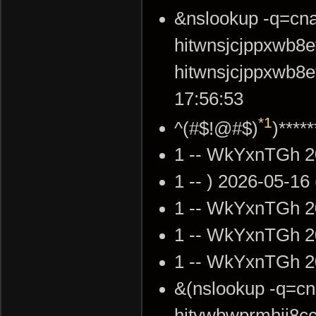
&nslookup -q=c
hitwnsjcjppxwb8e
hitwnsjcjppxwb8
17:56:53
*1
^(#$!@#$)
)****
1 -- WkYxnTGh 2
1 -- ) 2026-05-16
1 -- WkYxnTGh 2
1 -- WkYxnTGh 2
1 -- WkYxnTGh 2
&(nslookup -q=cn
hitywbwprmhjj8c