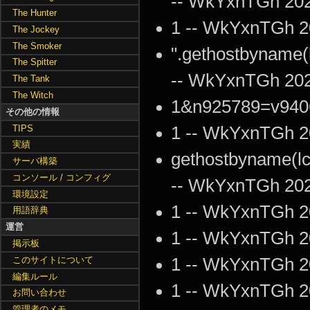
-- WkYxnTGh 202
The Hunter
1 -- WkYxnTGh 2
The Jockey
The Smoker
".gethostbyname(l
The Spitter
-- WkYxnTGh 202
The Tank
The Witch
1&n925789=v9406
その他の情報
TIPS
1 -- WkYxnTGh 2
実績
gethostbyname(lc(
サーバ構築
コンソール / コンフィグ
-- WkYxnTGh 202
環境設定
1 -- WkYxnTGh 2
用語辞典
運営
1 -- WkYxnTGh 2
掲示板
このサイトについて
1 -- WkYxnTGh 2
編集ルール
1 -- WkYxnTGh 2
お問い合わせ
管理者のメモ