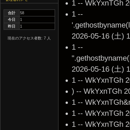
1 -- WkYxnTGh 2
1 --
合計
58
今日
1
'.gethostbyname(lc
昨日
1
2026-05-16 (土) 1
現在のアクセス者数: 7 人
1 --
".gethostbyname(l
2026-05-16 (土) 1
1 -- WkYxnTGh 2
) -- WkYxnTGh 2
1 -- WkYxnTGh&n
1 -- WkYxnTGh 2
1 -- WkYxnTGh 2