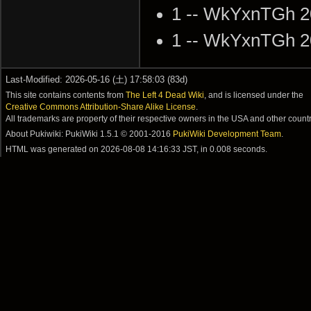
1 -- WkYxnTGh 2
1 -- WkYxnTGh 2
Last-Modified: 2026-05-16 (土) 17:58:03 (83d)
This site contains contents from
The Left 4 Dead Wiki
, and is licensed under the
Creative Commons Attribution-Share Alike License
.
All trademarks are property of their respective owners in the USA and other countr
About Pukiwiki: PukiWiki 1.5.1 © 2001-2016
PukiWiki Development Team
.
HTML was generated on
2026-08-08 14:16:33 JST
, in 0.008 seconds.