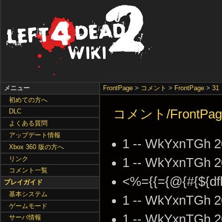
メニュー
FrontPage
>
コメント
>
FrontPage
>
31
初めての方へ
コメント/FrontPag
DLC
よくある質問
アップデート情報
1 -- WkYxnTGh 2
Xbox 360 版の方へ
リンク
1 -- WkYxnTGh 2
コメント一覧
<%={{={@{#{${df
プレイガイド
基本システム
1 -- WkYxnTGh 2
ゲームモード
1 -- WkYxnTGh 2
サーバ情報