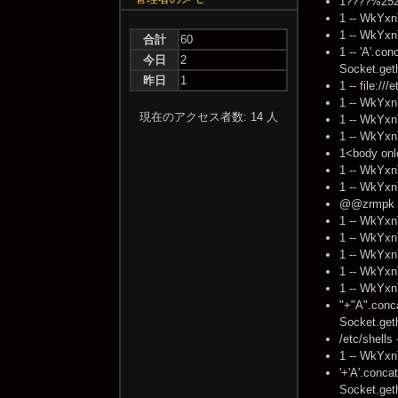
1????%2527
1 -- WkYxn
1 -- WkYxn
合計
60
1 -- 'A'.co
今日
2
Socket.geth
昨日
1
1 -- file:/
1 -- WkYxn
現在のアクセス者数: 14 人
1 -- WkYxn
1 -- WkYxn
1<body onl
1 -- WkYxn
1 -- WkYxn
@@zrmpk -
1 -- WkYxn
1 -- WkYxn
1 -- WkYxn
1 -- WkYxn
1 -- WkYxnT
"+"A".conca
Socket.get
/etc/shell
1 -- WkYxn
'+'A'.conca
Socket.get