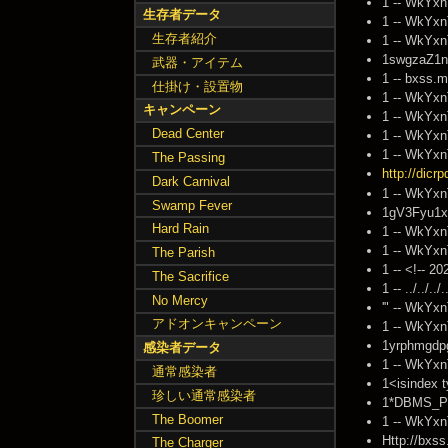
1 -- WkYxn
生存者データ
1 -- WkYxn
生存者紹介
1 -- WkYxn
1swgzaZ1n
武器・アイテム
1 -- bxss.
仕掛け・設置物
1 -- WkYxn
キャンペーン
1 -- WkYxn
Dead Center
1 -- WkYxn
1 -- WkYxn
The Passing
http://dic
Dark Carnival
1 -- WkYxn
Swamp Fever
1gV3Fyu1x
Hard Rain
1 -- WkYxn
1 -- WkYxn
The Parish
1 -- <!-- 2
The Sacrifice
1 -- ../../..
No Mercy
'" -- WkYx
アドオンキャンペーン
1 -- WkYxn
1yrphmgdpg
感染者データ
1 -- WkYxn
通常感染者
1<isindex 
珍しい通常感染者
1*DBMS_PI
The Boomer
1 -- WkYxn
Http://bxss
The Charger