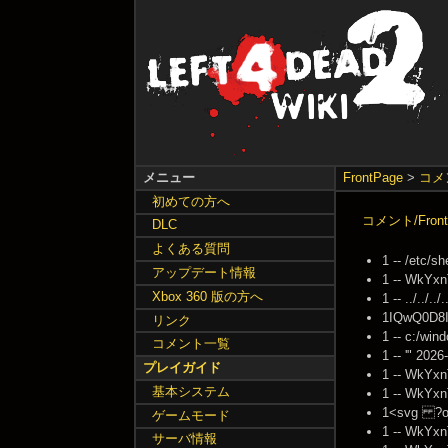
メニュー
FrontPage
>
コメ
初めての方へ
コメント/Front
DLC
よくある質問
1 -- /etc/s
アップデート情報
1 -- WkYxn
Xbox 360 版の方へ
1 -- ../../..
1IQwQ0D8I
リンク
1 -- c:/win
コメント一覧
1 -- '" 202
プレイガイド
1 -- WkYxn
基本システム
1 -- WkYxn
1<svg ?on
ゲームモード
1 -- WkYxn
サーバ情報