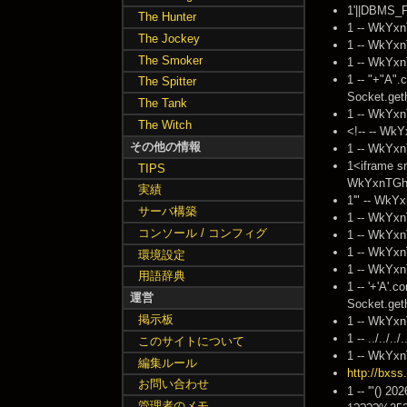
1'||DBMS_
The Hunter
1 -- WkYxn
The Jockey
1 -- WkYxn
The Smoker
1 -- WkYxn
1 -- "+"A".
The Spitter
Socket.get
The Tank
1 -- WkYxn
The Witch
<!-- -- Wk
その他の情報
1 -- WkYxn
1<iframe 
TIPS
WkYxnTGh 
実績
1'" -- WkY
サーバ構築
1 -- WkYxn
コンソール / コンフィグ
1 -- WkYxn
1 -- WkYxn
環境設定
1 -- WkYxn
用語辞典
1 -- '+'A'.
運営
Socket.geth
掲示板
1 -- WkYxn
1 -- ../../..
このサイトについて
1 -- WkYxn
編集ルール
http://bxss
お問い合わせ
1 -- '"() 2
管理者のメモ