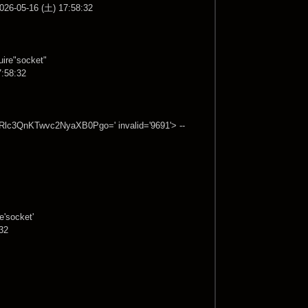
26-05-16 (土) 17:58:32
uire"socket"
7:58:32
c3QnKTwvc2NyaXB0Pgo=' invalid='9691'> --
e'socket'
:32