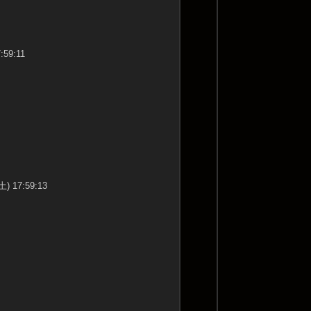
:59:11
土) 17:59:13