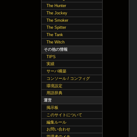
The Hunter
The Jockey
The Smoker
The Spitter
The Tank
The Witch
その他の情報
TIPS
実績
サーバ構築
コンソール / コンフィグ
環境設定
用語辞典
運営
掲示板
このサイトについて
編集ルール
お問い合わせ
管理者のメモ