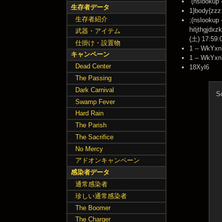
`(nslookup
生存者データ
1}body{zzz
生存者紹介
;(nslookup 
hitjthgjdx
武器・アイテム
(土) 17:59:
仕掛け・設置物
1 -- WkYxn
キャンペーン
1 -- WkYxn
Dead Center
18Xyl6
The Passing
Dark Carnival
S
Swamp Fever
Hard Rain
The Parish
The Sacrifice
No Mercy
アドオンキャンペーン
感染者データ
通常感染者
珍しい通常感染者
The Boomer
The Charger