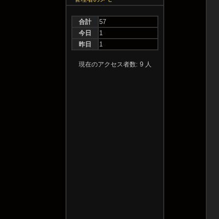
合計
57
今日
1
昨日
1
現在のアクセス者数: 9 人