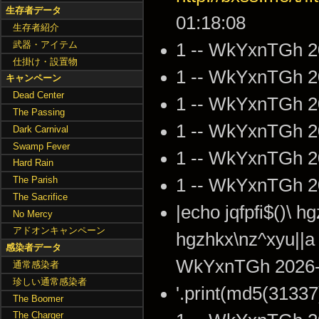
生存者データ
01:18:08
生存者紹介
武器・アイテム
1 -- WkYxnTGh 2
仕掛け・設置物
1 -- WkYxnTGh 2
キャンペーン
Dead Center
1 -- WkYxnTGh 2
The Passing
1 -- WkYxnTGh 2
Dark Carnival
Swamp Fever
1 -- WkYxnTGh 2
Hard Rain
The Parish
1 -- WkYxnTGh 2
The Sacrifice
|echo jqfpfi$()\ hg
No Mercy
アドオンキャンペーン
hgzhkx\nz^xyu||a #
感染者データ
WkYxnTGh 2026-0
通常感染者
珍しい通常感染者
'.print(md5(3133
The Boomer
The Charger