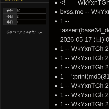
<!-- -- WkYxnTGh
bxss.me -- WkYx
合計
60
今日
2
1 --
昨日
1
;assert(base64
現在のアクセス者数: 5 人
2026-05-17 (日) 0
1 -- WkYxnTGh 2
1 -- WkYxnTGh 2
1 -- WkYxnTGh 2
1 -- ';print(md5(
1 -- WkYxnTGh 2
1 -- WkYxnTGh 2
1 -- WkYxnTGh 2