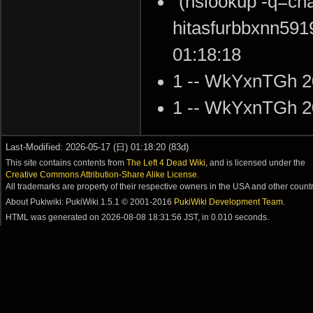
`(nslookup -q=cn
hitasfurbbxnn59
01:18:18
1 -- WkYxnTGh 2
1 -- WkYxnTGh 2
Last-Modified: 2026-05-17 (日) 01:18:20 (83d)
This site contains contents from
The Left 4 Dead Wiki
, and is licensed under the
Creative Commons Attribution-Share Alike License
.
All trademarks are property of their respective owners in the USA and other countr
About Pukiwiki: PukiWiki 1.5.1 © 2001-2016
PukiWiki Development Team
.
HTML was generated on
2026-08-08 18:31:56 JST
, in 0.010 seconds.