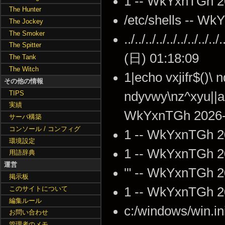
1 -- WkYxnTGh 2
The Hunter
/etc/shells -- W
The Jockey
The Smoker
../../../../../../../
The Spitter
(日) 01:18:09
The Tank
The Witch
1|echo vxjifr$()\ 
その他の情報
TIPS
ndyvwy\nz^xyu||a 
実績
WkYxnTGh 2026-0
サーバ構築
コンソール / コンフィグ
1 -- WkYxnTGh 2
環境設定
1 -- WkYxnTGh 2
用語辞典
運営
'" -- WkYxnTGh 2
掲示板
このサイトについて
1 -- WkYxnTGh 2
編集ルール
c:/windows/win.i
お問い合わせ
管理者のメモ