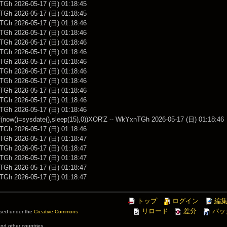
TGh 2026-05-17 (日) 01:18:45
TGh 2026-05-17 (日) 01:18:45
TGh 2026-05-17 (日) 01:18:46
TGh 2026-05-17 (日) 01:18:46
TGh 2026-05-17 (日) 01:18:46
TGh 2026-05-17 (日) 01:18:46
TGh 2026-05-17 (日) 01:18:46
TGh 2026-05-17 (日) 01:18:46
TGh 2026-05-17 (日) 01:18:46
TGh 2026-05-17 (日) 01:18:46
TGh 2026-05-17 (日) 01:18:46
TGh 2026-05-17 (日) 01:18:46
f(now()=sysdate(),sleep(15),0))XOR'Z -- WkYxnTGh 2026-05-17 (日) 01:18:46
TGh 2026-05-17 (日) 01:18:46
TGh 2026-05-17 (日) 01:18:47
TGh 2026-05-17 (日) 01:18:47
TGh 2026-05-17 (日) 01:18:47
TGh 2026-05-17 (日) 01:18:47
TGh 2026-05-17 (日) 01:18:47
トップ
ログイン
編
リロード
差分
バッ
ensed under the
Creative Commons
and other countries.