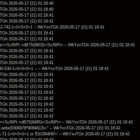
TGh 2026-05-17 (日) 01:18:40
TGh 2026-05-17 (日) 01:18:40
TGh 2026-05-17 (日) 01:18:41
TGh 2026-05-17 (日) 01:18:41
2-742-1=0+0+0+1 -- WkYxnTGh 2026-05-17 (日) 01:18:41
TGh 2026-05-17 (日) 01:18:41
TGh 2026-05-17 (日) 01:18:41
z><ScRiPt >dB75(9903)</ScRiPt> -- WkYxnTGh 2026-05-17 (日) 01:18:41
TGh 2026-05-17 (日) 01:18:41
TGh 2026-05-17 (日) 01:18:41
TGh 2026-05-17 (日) 01:18:41
30-530-1=0+0+0+1 -- -- WkYxnTGh 2026-05-17 (日) 01:18:41
TGh 2026-05-17 (日) 01:18:41
TGh 2026-05-17 (日) 01:18:41
TGh 2026-05-17 (日) 01:18:41
TGh 2026-05-17 (日) 01:18:42
TGh 2026-05-17 (日) 01:18:42
TGh 2026-05-17 (日) 01:18:42
TGh 2026-05-17 (日) 01:18:42
TGh 2026-05-17 (日) 01:18:42
><ScRiPt >dB75(9495)</ScRiPt> -- WkYxnTGh 2026-05-17 (日) 01:18:42
.write(9306978*9084613)+" -- WkYxnTGh 2026-05-17 (日) 01:18:42
1-71-1=0+0+0+1 or 'Eb3384H0'=' -- WkYxnTGh 2026-05-17 (日) 01:18:42
TGh 2026-05-17 (日) 01:18:43