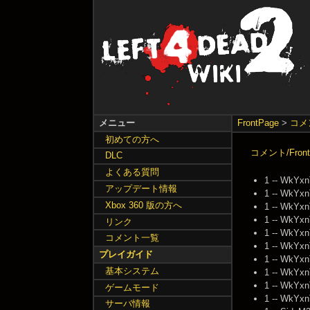
メニュー
FrontPage
>
コメ
初めての方へ
コメント/Front
DLC
よくある質問
1 -- WkYxn
アップデート情報
1 -- WkYxn
Xbox 360 版の方へ
1 -- WkYxn
1 -- WkYxn
リンク
1 -- WkYxn
コメント一覧
1 -- WkYxn
プレイガイド
1 -- WkYxn
基本システム
1 -- WkYxn
1 -- WkYxn
ゲームモード
1 -- WkYxn
サーバ情報