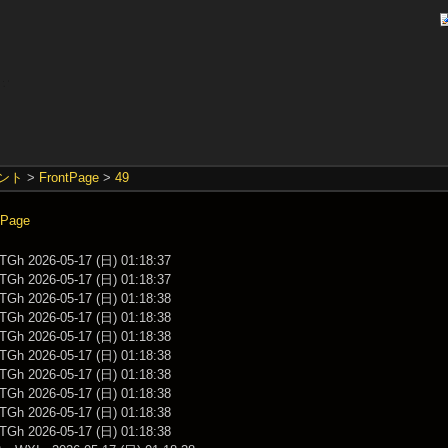
ント
>
FrontPage
>
49
Page
TGh 2026-05-17 (日) 01:18:37
TGh 2026-05-17 (日) 01:18:37
TGh 2026-05-17 (日) 01:18:38
TGh 2026-05-17 (日) 01:18:38
TGh 2026-05-17 (日) 01:18:38
TGh 2026-05-17 (日) 01:18:38
TGh 2026-05-17 (日) 01:18:38
TGh 2026-05-17 (日) 01:18:38
TGh 2026-05-17 (日) 01:18:38
TGh 2026-05-17 (日) 01:18:38