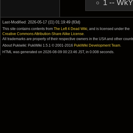
1 -- Wk
Last-Modified: 2026-05-17 (日) 01:19:49 (83d)
This site contains contents from
The Left 4 Dead Wiki
, and is licensed under the
Creative Commons Attribution-Share Alike License
.
All trademarks are property of their respective owners in the USA and other countr
About Pukiwiki: PukiWiki 1.5.1 © 2001-2016
PukiWiki Development Team
.
HTML was generated on
2026-08-09 00:23:46 JST
, in 0.008 seconds.