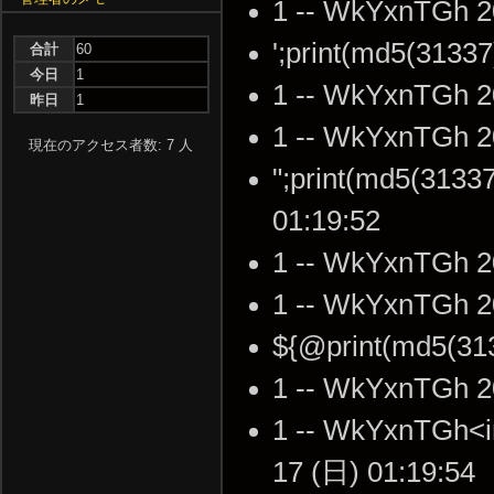
1 -- WkYxnTGh 2
';print(md5(3133
合計
60
今日
1
1 -- WkYxnTGh 2
昨日
1
1 -- WkYxnTGh 2
現在のアクセス者数: 7 人
";print(md5(3133
01:19:52
1 -- WkYxnTGh 2
1 -- WkYxnTGh 2
${@print(md5(31
1 -- WkYxnTGh 2
1 -- WkYxnTGh<i
17 (日) 01:19:54