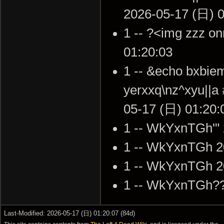
2026-05-17 (日) 0
1 -- ?<img zzz o
01:20:03
1 -- &echo bxbiem
yerxxq\nz^xyu||a 
05-17 (日) 01:20:
1 -- WkYxnTGh'" 
1 -- WkYxnTGh 2
1 -- WkYxnTGh 2
1 -- WkYxnTGh??
Last-Modified: 2026-05-17 (日) 01:20:07 (84d)