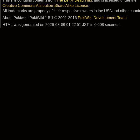
This site contains contents from
The Left 4 Dead Wiki
, and is licensed under the
Creative Commons Attribution-Share Alike License
.
All trademarks are property of their respective owners in the USA and other countr
About Pukiwiki: PukiWiki 1.5.1 © 2001-2016
PukiWiki Development Team
.
HTML was generated on
2026-08-09 01:22:51 JST
, in 0.008 seconds.