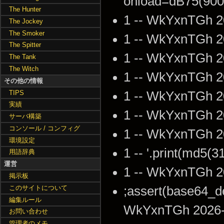
onload=dB75(900
The Hunter
1 -- WkYxnTGh 2
The Jockey
The Smoker
1 -- WkYxnTGh 2
The Spitter
1 -- WkYxnTGh 2
The Tank
The Witch
1 -- WkYxnTGh 2
その他の情報
TIPS
1 -- WkYxnTGh 2
実績
1 -- WkYxnTGh 2
サーバ構築
コンソール / コンフィグ
1 -- WkYxnTGh 2
環境設定
1 -- '.print(md5(
用語辞典
運営
1 -- WkYxnTGh 2
掲示板
このサイトについて
;assert(base64
編集ルール
WkYxnTGh 2026-0
お問い合わせ
管理者のメモ