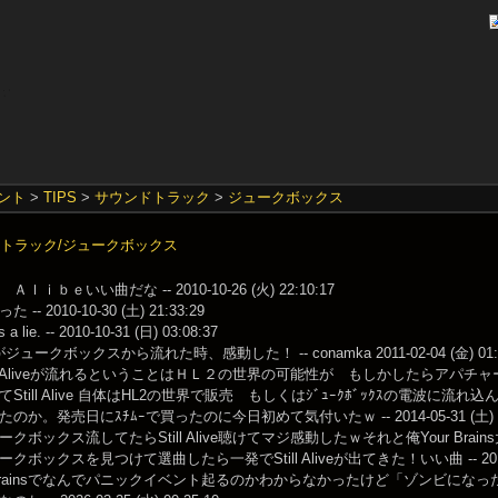
ント
>
TIPS
>
サウンドトラック
>
ジュークボックス
ンドトラック/ジュークボックス
ｌｉｂｅいい曲だな -- 2010-10-26 (火) 22:10:17
-- 2010-10-30 (土) 21:33:29
s a lie. -- 2010-10-31 (日) 03:08:37
ive がジュークボックスから流れた時、感動した！ -- conamka 2011-02-04 (金) 01:2
ill Aliveが流れるということはＨＬ２の世界の可能性が もしかしたらア
till Alive 自体はHL2の世界で販売 もしくはｼﾞｭｰｸﾎﾞｯｸｽの電波に流れ込んで来たのか
か。発売日にｽﾁﾑｰで買ったのに今日初めて気付いたｗ -- 2014-05-31 (土) 19
ボックス流してたらStill Alive聴けてマジ感動したｗそれと俺Your Brains大好きｗ --
ボックスを見つけて選曲したら一発でStill Aliveが出てきた！いい曲 -- 2017-01-
our Brainsでなんでパニックイベント起るのかわからなかったけど「ゾンビ