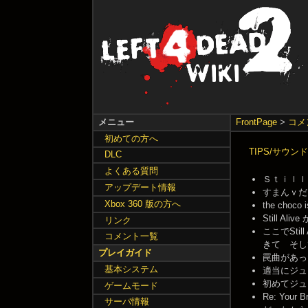
メニュー
FrontPage
>
コメ
初めての方へ
TIPS/サウ
DLC
よくある質問
Ｓｔｉｌｌ Ａ
アップデート情報
すまんｖだった 
Xbox 360 版の方へ
the choco i
Still Al
リンク
ここでSt
コメント一覧
きて そしてS
プレイガイド
罠曲があったの
基本システム
適当にジューク
初めてジューク
ゲームモード
Re: Y
サーバ情報