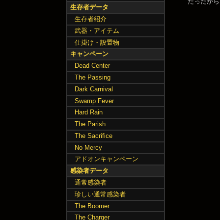
だったからなのね
生存者データ
生存者紹介
武器・アイテム
仕掛け・設置物
キャンペーン
Dead Center
The Passing
Dark Carnival
Swamp Fever
Hard Rain
The Parish
The Sacrifice
No Mercy
アドオンキャンペーン
感染者データ
通常感染者
珍しい通常感染者
The Boomer
The Charger