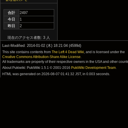
合計
2497
今日
1
昨日
2
現在のアクセス者数: 3 人
Last-Modified: 2014-01-02 (木) 18:21:04 (4599d)
This site contains contents from
The Left 4 Dead Wiki
, and is licensed under the
Creative Commons Attribution-Share Alike License
.
All trademarks are property of their respective owners in the USA and other countr
About Pukiwiki: PukiWiki 1.5.1 © 2001-2016
PukiWiki Development Team
.
HTML was generated on
2026-08-07 01:41:32 JST
, in 0.003 seconds.