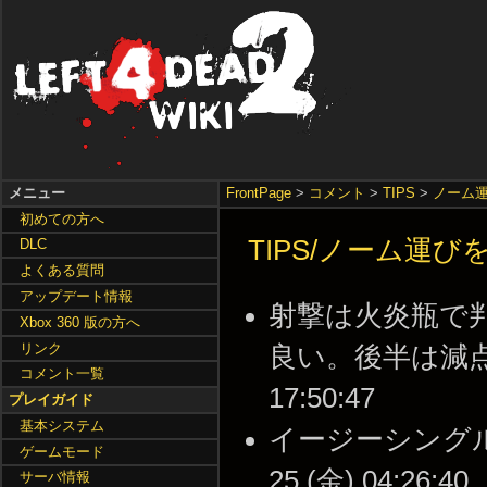
メニュー
FrontPage
>
コメント
>
TIPS
>
ノーム
初めての方へ
TIPS/ノーム運
DLC
よくある質問
アップデート情報
射撃は火炎瓶で
Xbox 360 版の方へ
リンク
良い。後半は減点が多
コメント一覧
17:50:47
プレイガイド
基本システム
イージーシングルで
ゲームモード
25 (金) 04:26:40
サーバ情報