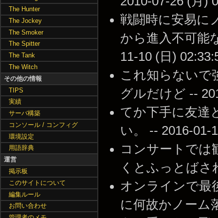
2010-07-26 (月) 0
The Hunter
戦闘時に安易に
The Jockey
The Smoker
から進入不可能な場
The Spitter
11-10 (日) 02:33:
The Tank
The Witch
これ知らないで
その他の情報
TIPS
グルだけど -- 2015-
実績
てか下手に友達
サーバ構築
コンソール / コンフィグ
い。 -- 2016-01-1
環境設定
コンサートでは
用語辞典
運営
くとふっとばされなくて楽
掲示板
このサイトについて
オンラインで最
編集ルール
に何故かノーム
お問い合わせ
管理者のメモ