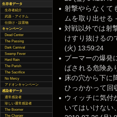
生存者データ
射撃やらなくて
生存者紹介
武器・アイテム
ムを取り出せる -- 20
仕掛け・設置物
対戦以外では射
キャンペーン
Dead Center
けすり抜けるので最
The Passing
(火) 13:59:24
Dark Carnival
Swamp Fever
ブーマーの爆発
Hard Rain
The Parish
ばされる危険あり、要注意
The Sacrifice
床の穴から下に
No Mercy
アドオンキャンペーン
ひっかかって回収不能に
感染者データ
ウィッチに気付
通常感染者
珍しい通常感染者
いてはいけない、
The Boomer
The Charger