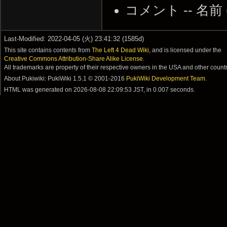
コメント -- 名前
Last-Modified: 2022-04-05 (火) 23:41:32 (1585d)
This site contains contents from
The Left 4 Dead Wiki
, and is licensed under the
Creative Commons Attribution-Share Alike License
.
All trademarks are property of their respective owners in the USA and other countr
About Pukiwiki: PukiWiki 1.5.1 © 2001-2016
PukiWiki Development Team
.
HTML was generated on
2026-08-08 22:09:53 JST
, in 0.007 seconds.