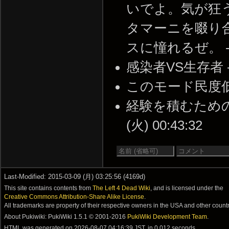
いでよ。気が狂
タマーニを啜り
スに憧れるぜ。 -- 20
感染者VS生存者 -- 2
このモード民度低すぎ -
経験を積むための経
(火) 00:43:32
Last-Modified: 2015-03-09 (月) 03:25:56 (4169d)
This site contains contents from
The Left 4 Dead Wiki
, and is licensed under the
Creative Commons Attribution-Share Alike License
.
All trademarks are property of their respective owners in the USA and other countr
About Pukiwiki: PukiWiki 1.5.1 © 2001-2016
PukiWiki Development Team
.
HTML was generated on
2026-08-07 04:16:39 JST
, in 0.012 seconds.