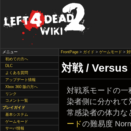
メニュー
FrontPage
>
ガイド
>
ゲームモード
>
対
初めての方へ
対戦 / Versus
DLC
よくある質問
アップデート情報
Xbox 360 版の方へ
対戦系モードの一
リンク
染者側に分かれて
コメント一覧
プレイガイド
常感染者の体力な
基本システム
ゲームモード
ード
の難易度 Nor
サーバ情報