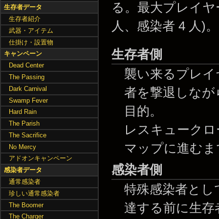
る。最大プレイヤー数
生存者データ
生存者紹介
人、感染者 4 人)。
武器・アイテム
仕掛け・設置物
生存者側
キャンペーン
Dead Center
襲い来るプレイ
The Passing
Dark Carnival
者を撃退しなが
Swamp Fever
目的。
Hard Rain
The Parish
レスキュークロー
The Sacrifice
マップに進むま
No Mercy
アドオンキャンペーン
感染者側
感染者データ
通常感染者
特殊感染者とし
珍しい通常感染者
達する前に生存
The Boomer
The Charger