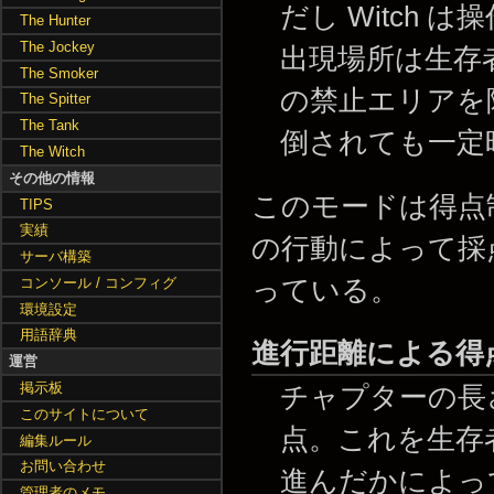
だし Witch 
The Hunter
The Jockey
出現場所は生存
The Smoker
の禁止エリアを
The Spitter
The Tank
倒されても一定
The Witch
その他の情報
このモードは得点
TIPS
実績
の行動によって採
サーバ構築
っている。
コンソール / コンフィグ
環境設定
用語辞典
進行距離による得
運営
掲示板
チャプターの長
このサイトについて
点。これを生存
編集ルール
お問い合わせ
進んだかによっ
管理者のメモ