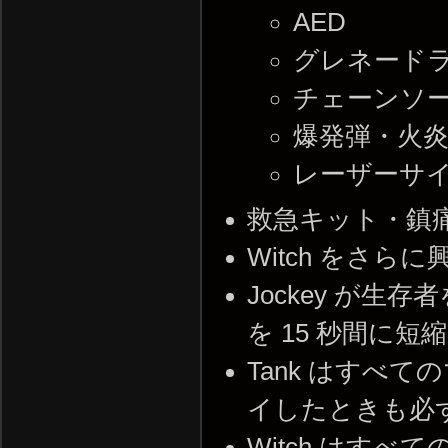
AED
グレネード
チェーンソ
爆発弾・火
レーザーサ
救急キット・鎮
Witch をさら
Jockey が
を 15 秒間に短
Tank はすべ
イしたときも必
Witch はす