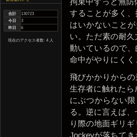
拘束中ずっと無防
することが多く、
合計
130723
今日
3
はいかないことが
昨日
6
い。ただ素の耐久力
現在のアクセス者数: 4 人
動いているので、
命中がやりにくく
飛びかかりからの乗
生存者に触れたら
にぶつからない限り
る。逆に言えば、
り際の地面ギリギ
Jockeyが落ち