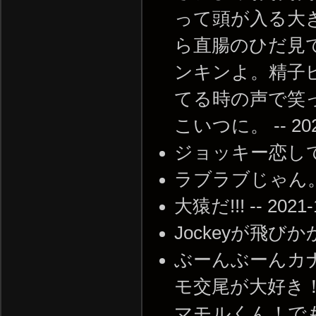
って頭が入る大
ら直腸のひだ見
ンキンよ。精子
てる時の声で笑
こいつに。 -- 2021-
ジョッキー恋してる愛して
ラブラブじゃん。お似合
大猿だ!!! -- 2021-
Jockeyが飛びかかっ
ぶーんぶーんカ
モ交尾が大好き
マモルくん！で