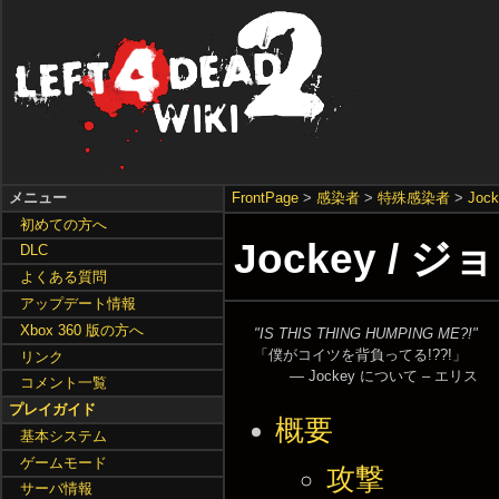
メニュー
FrontPage
>
感染者
>
特殊感染者
>
Joc
初めての方へ
Jockey / 
DLC
よくある質問
アップデート情報
Xbox 360 版の方へ
"IS THIS THING HUMPING ME?!"
「僕がコイツを背負ってる!??!」
リンク
—
Jockey について
–
エリス
コメント一覧
プレイガイド
概要
基本システム
ゲームモード
攻撃
サーバ情報