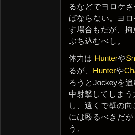
るなどでヨロケさ
ばならない。ヨロ
す場合もだが、拘
ぶち込むべし。
体力は
Hunter
や
Sm
るが、
Hunter
や
Ch
ろうとJockey
中射撃してしまう
し、遠くで壁の向
には殴るべきだが
う。