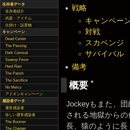
生存者データ
戦略
生存者紹介
武器・アイテム
キャンペー
仕掛け・設置物
対戦
キャンペーン
Dead Center
スカベンジ
The Passing
サバイバル
Dark Carnival
Swamp Fever
備考
Hard Rain
The Parish
The Sacrifice
*
概要
No Mercy
アドオンキャンペーン
感染者データ
Jockeyもまた
通常感染者
される地獄からの使
珍しい通常感染者
The Boomer
長、猿のように長
The Charger