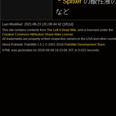
Spitter
の酸性液
など
Last-Modified: 2021-08-23 (月) 08:44:42 (1811d)
This site contains contents from
The Left 4 Dead Wiki
, and is licensed under the
Creative Commons Attribution-Share Alike License
.
All trademarks are property of their respective owners in the USA and other countr
About Pukiwiki: PukiWiki 1.5.1 © 2001-2016
PukiWiki Development Team
.
HTML was generated on
2026-08-08 16:23:08 JST
, in 0.022 seconds.