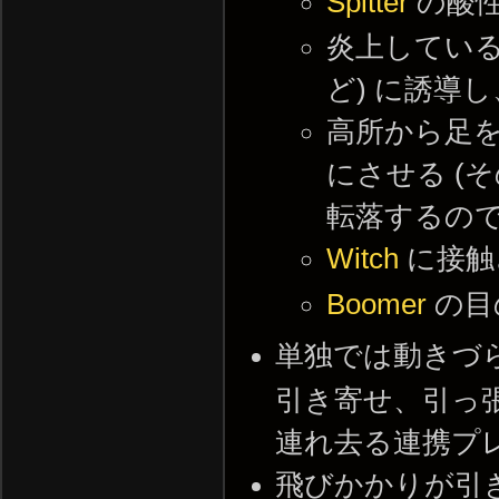
Spitter
の酸性
炎上している
ど) に誘導
高所から足
にさせる (
転落するので
Witch
に接触
Boomer
の目
単独では動きづ
引き寄せ、引っ張
連れ去る連携プ
飛びかかりが引