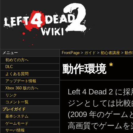
メニュー
FrontPage
>
ガイド
>
初心者講座
>
動作
初めての方へ
*
動作環境
DLC
よくある質問
アップデート情報
Xbox 360 版の方へ
Left 4 Dead
リンク
ジンとしては比較
コメント一覧
プレイガイド
(2009 年のゲ
基本システム
ゲームモード
高画質でゲームを
サーバ情報