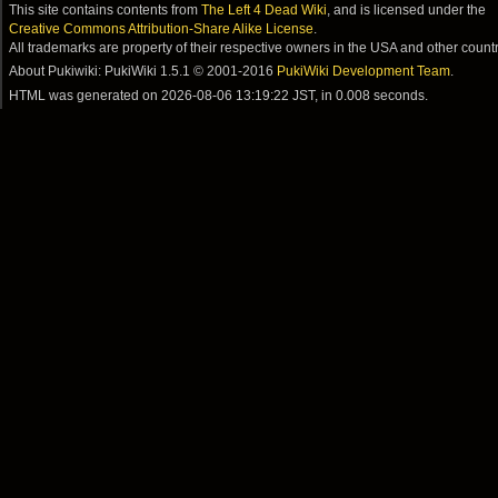
This site contains contents from
The Left 4 Dead Wiki
, and is licensed under the
Creative Commons Attribution-Share Alike License
.
All trademarks are property of their respective owners in the USA and other countr
About Pukiwiki: PukiWiki 1.5.1 © 2001-2016
PukiWiki Development Team
.
HTML was generated on
2026-08-06 13:19:22 JST
, in 0.008 seconds.