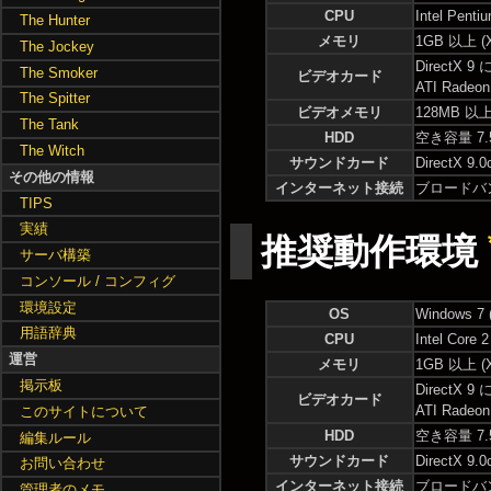
CPU
Intel Pent
The Hunter
メモリ
1GB 以上 (XP
The Jockey
DirectX 
The Smoker
ビデオカード
ATI Radeo
The Spitter
ビデオメモリ
128MB 以
The Tank
HDD
空き容量 7.
The Witch
サウンドカード
DirectX
その他の情報
インターネット接続
ブロードバ
TIPS
実績
推奨動作環境
サーバ構築
コンソール / コンフィグ
環境設定
OS
Windows 7
用語辞典
CPU
Intel Core
運営
メモリ
1GB 以上 (XP
掲示板
DirectX 
ビデオカード
ATI Radeo
このサイトについて
HDD
空き容量 7.
編集ルール
サウンドカード
DirectX
お問い合わせ
インターネット接続
ブロードバ
管理者のメモ