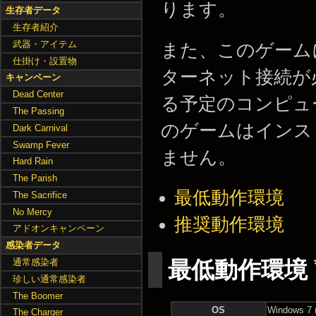
ります。
生存者データ
生存者紹介
武器・アイテム
また、このゲームに
仕掛け・設置物
ターネット接続が
キャンペーン
Dead Center
る予定のコンピュ
The Passing
のゲームはインス
Dark Carnival
Swamp Fever
ません。
Hard Rain
The Parish
最低動作環境
The Sacrifice
No Mercy
推奨動作環境
アドオンキャンペーン
感染者データ
最低動作環境
通常感染者
珍しい通常感染者
The Boomer
OS
Windows 7
The Charger