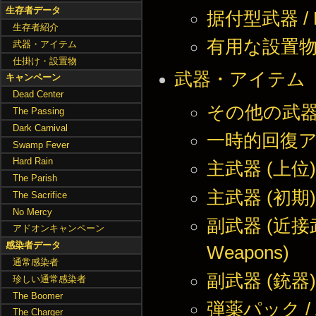
生存者データ
据付型武器 / F
生存者紹介
有用な設置物 / 
武器・アイテム
仕掛け・設置物
武器・アイテム
キャンペーン
Dead Center
その他の武
The Passing
Dark Carnival
一時的回復アイテム
Swamp Fever
Hard Rain
主武器 (上位) / 
The Parish
主武器 (初期) / 
The Sacrifice
No Mercy
副武器 (近接武器)
アドオンキャンペーン
感染者データ
Weapons)
通常感染者
副武器 (銃器) / 
珍しい通常感染者
The Boomer
弾薬パック / A
The Charger