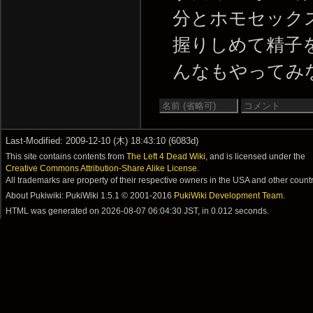
分とホモセック
握りしめて精子
んなもやってみな -- 2
Last-Modified: 2009-12-10 (木) 18:43:10 (6083d)
This site contains contents from
The Left 4 Dead Wiki
, and is licensed under the
Creative Commons Attribution-Share Alike License
.
All trademarks are property of their respective owners in the USA and other countr
About Pukiwiki: PukiWiki 1.5.1 © 2001-2016
PukiWiki Development Team
.
HTML was generated on
2026-08-07 06:04:30 JST
, in 0.012 seconds.