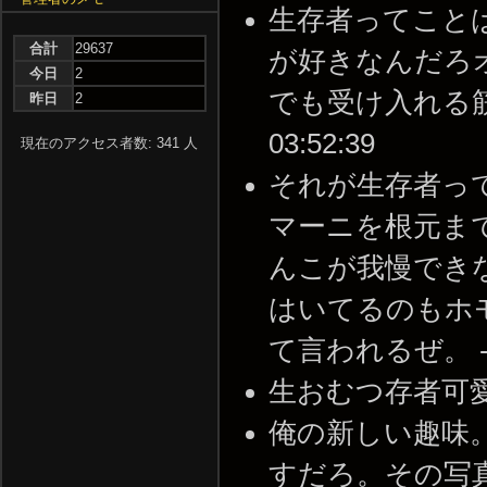
生存者ってこと
合計
29637
が好きなんだろ
今日
2
でも受け入れる筋金入
昨日
2
03:52:39
現在のアクセス者数: 341 人
それが生存者っ
マーニを根元ま
んこが我慢でき
はいてるのもホ
て言われるぜ。 -- 20
生おむつ存者可愛すぎる。
俺の新しい趣味
すだろ。その写