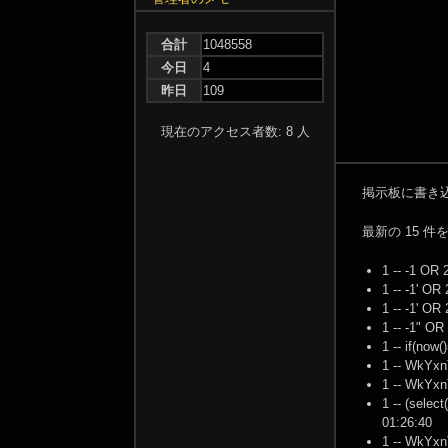
合計
1048558
今日
4
昨日
109
現在のアクセス者数: 8 人
掲示板に書き
最新の 15 
1 -- -1 OR
1 -- -1' O
1 -- -1' O
1 -- -1" O
1 -- if(now
1 -- WkYxn
1 -- WkYxn
1 -- (selec
01:26:40
1 -- WkYxnT