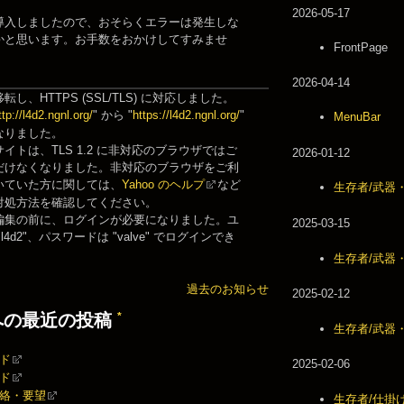
2026-05-17
導入しましたので、おそらくエラーは発生しな
かと思います。お手数をおかけしてすみませ
FrontPage
2026-04-14
転し、HTTPS (SSL/TLS) に対応しました。
ttp://l4d2.ngnl.org/
" から "
https://l4d2.ngnl.org/
"
MenuBar
なりました。
イトは、TLS 1.2 に非対応のブラウザではご
2026-01-12
だけなくなりました。非対応のブラウザをご利
いていた方に関しては、
Yahoo のヘルプ
など
生存者/武器
対処方法を確認してください。
編集の前に、ログインが必要になりました。ユ
2025-03-15
l4d2"、パスワードは "valve" でログインでき
生存者/武器・
過去のお知らせ
2025-02-12
*
への最近の投稿
生存者/武器・
ド
2025-02-06
ド
絡・要望
生存者/仕掛