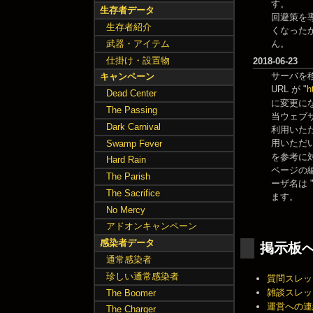
す。
生存者データ
回避策を
生存者紹介
くなった
ん。
武器・アイテム
仕掛け・設置物
2018-06-23
サーバを移
キャンペーン
URL が "
h
Dead Center
に変更に
The Passing
当ウェブサ
Dark Carnival
利用いた
用いただ
Swamp Fever
を参考に
Hard Rain
ページの
The Parish
ーザ名は "
The Sacrifice
ます。
No Mercy
アドオンキャンペーン
感染者データ
掲示板
通常感染者
珍しい通常感染者
質問スレッ
雑談スレッ
The Boomer
運営への連
The Charger