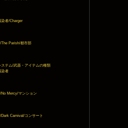
者/Charger
he Parish/都市部
システム/武器・アイテムの種類
感染者
No Mercy/マンション
ark Carnival/コンサート