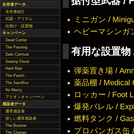
据付型武器 / Fi
生存者データ
生存者紹介
ミニガン / Minig
武器・アイテム
仕掛け・設置物
ヘビーマシンガン / 
キャンペーン
Dead Center
The Passing
有用な設置物 / U
Dark Carnival
Swamp Fever
Hard Rain
弾薬置き場 / Ammun
The Parish
薬品棚 / Medical 
The Sacrifice
No Mercy
ロッカー / Foot L
アドオンキャンペーン
感染者データ
爆発バレル / Explos
通常感染者
燃料タンク / Gas
珍しい通常感染者
The Boomer
プロパンガス缶 / Pr
The Charger