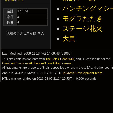
パンチングマシ
合計
171874
モグラたたき
今日
4
昨日
6
ステージ花火
現在のアクセス者数: 9 人
大嵐
Last-Modified: 2009-11-18 (水) 14:09:48 (6106d)
This site contains contents from
The Left 4 Dead Wiki
, and is licensed under the
Creative Commons Attribution-Share Alike License
.
All trademarks are property of their respective owners in the USA and other countr
About Pukiwiki: PukiWiki 1.5.1 © 2001-2016
PukiWiki Development Team
.
HTML was generated on
2026-08-07 21:14:20 JST
, in 0.006 seconds.