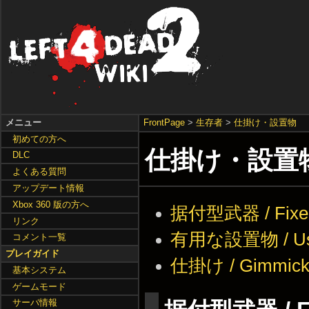
メニュー
FrontPage
>
生存者
>
仕掛け・設置物
初めての方へ
仕掛け・設置
DLC
よくある質問
アップデート情報
Xbox 360 版の方へ
据付型武器 / Fixe
リンク
有用な設置物 / Usa
コメント一覧
プレイガイド
仕掛け / Gimmick
基本システム
ゲームモード
サーバ情報