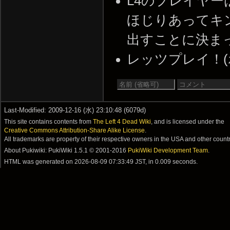
L4のプレイヤ
ほじりあってキ
出すことに決まってる -
レッツプレイ！(ホモ的な
Last-Modified: 2009-12-16 (水) 23:10:48 (6079d)
This site contains contents from
The Left 4 Dead Wiki
, and is licensed under the
Creative Commons Attribution-Share Alike License
.
All trademarks are property of their respective owners in the USA and other countr
About Pukiwiki: PukiWiki 1.5.1 © 2001-2016
PukiWiki Development Team
.
HTML was generated on
2026-08-09 07:33:49 JST
, in 0.009 seconds.