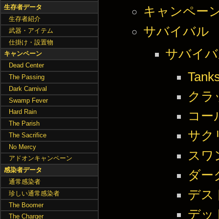
生存者データ
キャンペー
生存者紹介
サバイバル
武器・アイテム
仕掛け・設置物
サバイバ
キャンペーン
Dead Center
Tanks
The Passing
Dark Carnival
クラ
Swamp Fever
Hard Rain
コー
The Parish
サク
The Sacrifice
No Mercy
スワ
アドオンキャンペーン
感染者データ
ダー
通常感染者
デス
珍しい通常感染者
The Boomer
デッ
The Charger