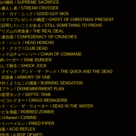
の犠牲 / SUPREME SACRIFICE
越えし者 / STREAM CROSSER
ド・ガイ・ニック / GOOD GUY NICK
スマスプレゼントの幽霊 / GHOST OF CHRISTMAS PRESENT
証明したいことがある / STILL SOMETHING TO PROVE
リズムの求道者 / THE REAL DEAL
連合国 / CONFEDERACY OF CRUNCHES
ド・ハント / HEAD HONCHO
ド・クラブ / CLUB DEAD
ンドはチェーンソー / CHAIN OF COMMAND
NKバーガー / TANK BURGER
して蘇生 / SHOCK JOCK
クイック・アンド・ザ・デッド / THE QUICK AND THE DEAD
武器倉 / ARMORY OF ONE
付くようなこの感覚 / BURNING SENSATION
プラン / DISMEMBERMENT PLAN
処理タンク / SEPTIC TANK
ビコレクター / CRASS MENAGERIE
ド・イン・ザ・ウォーター / DEAD IN THE WATER
ビを強盗 / ROBBED ZOMBIE
ロ0wned / C10WND
トハーメルン / FRIED PIPER
薬 / ACID REFLEX
拒否 / A RIDE DENIED