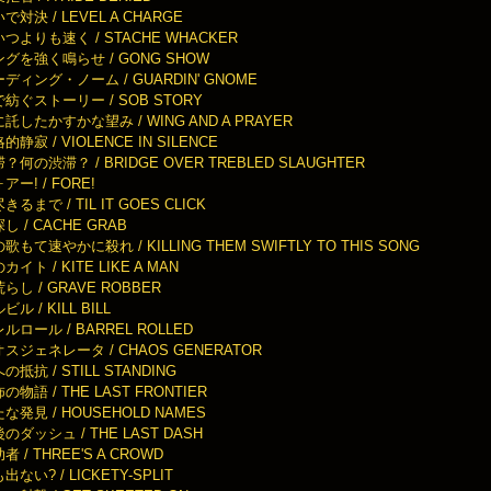
で対決 / LEVEL A CHARGE
つよりも速く / STACHE WHACKER
グを強く鳴らせ / GONG SHOW
ディング・ノーム / GUARDIN' GNOME
紡ぐストーリー / SOB STORY
託したかすかな望み / WING AND A PRAYER
的静寂 / VIOLENCE IN SILENCE
？何の渋滞？ / BRIDGE OVER TREBLED SLAUGHTER
アー! / FORE!
きるまで / TIL IT GOES CLICK
し / CACHE GRAB
歌もて速やかに殺れ / KILLING THEM SWIFTLY TO THIS SONG
カイト / KITE LIKE A MAN
らし / GRAVE ROBBER
ビル / KILL BILL
ルロール / BARREL ROLLED
スジェネレータ / CHAOS GENERATOR
の抵抗 / STILL STANDING
の物語 / THE LAST FRONTIER
な発見 / HOUSEHOLD NAMES
のダッシュ / THE LAST DASH
者 / THREE'S A CROWD
出ない? / LICKETY-SPLIT