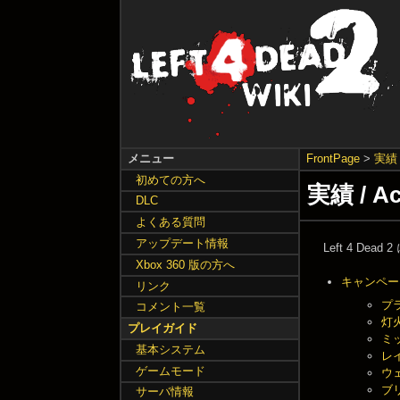
メニュー
FrontPage
>
実績
初めての方へ
実績 / A
DLC
よくある質問
アップデート情報
Left 4 De
Xbox 360 版の方へ
キャンペー
リンク
プラ
コメント一覧
灯火
プレイガイド
ミッ
基本システム
レイ
ゲームモード
ウェ
ブリ
サーバ情報