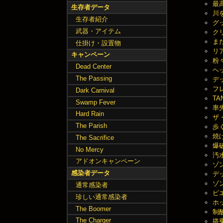
最高
生存者データ
川を
生存者紹介
グッ
武器・アイテム
クリ
まだ
仕掛け・設置物
リア
キャンペーン
粉々
Dead Center
ヘッ
The Passing
デッ
フレ
Dark Carnival
TA
Swamp Fever
率先
Hard Rain
ザ・
The Parish
歩く
焼け
The Sacrifice
爆破
No Mercy
汚水
アドオンキャンペーン
ゾン
感染者データ
デッ
ゾン
通常感染者
ピエ
珍しい通常感染者
ホッ
The Boomer
制酸
The Charger
搭乗