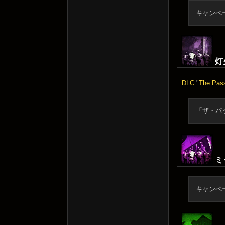
キャンペ
灯火
DLC
"
The Pas
「ザ・パ
ミッ
キャンペ