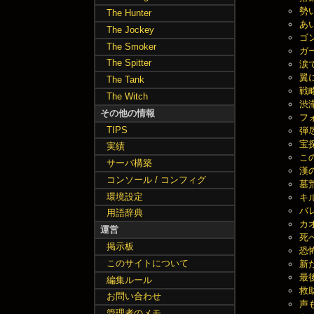
勢い
The Hunter
あい
The Jockey
ゴン
The Smoker
ガー
The Spitter
涙で
翼に
The Tank
戦略
The Witch
渋滞
その他の情報
フォ
TIPS
弾尽
宝探
実績
この
サーバ構築
漢の
コンソール / コンフィグ
墓荒
環境設定
キル
バレ
用語辞典
カオ
運営
死へ
掲示板
恐怖
このサイトについて
新た
最後
編集ルール
救助
お問い合わせ
声も
管理者のメモ