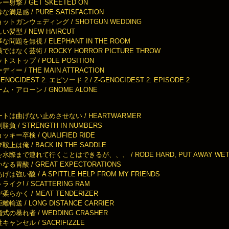
ー射撃 / GET SKEETED ON
な満足感 / PURE SATISFACTION
ットガンウェディング / SHOTGUN WEDDING
い髪型 / NEW HAIRCUT
な問題を無視 / ELEPHANT IN THE ROOM
ではなく芸術 / ROCKY HORROR PICTURE THROW
トストップ / POLE POSITION
ディー / THE MAIN ATTRACTION
GENOCIDEST 2: エピソード 2 / Z-GENOCIDEST 2: EPISODE 2
ム・アローン / GNOME ALONE
ートは曲げない止めさせない / HEARTWARMER
勝負 / STRENGTH IN NUMBERS
ッキー卒検 / QUALIFIED RIDE
鞍上は俺 / BACK IN THE SADDLE
水際まで連れて行くことはできるが、、、 / RODE HARD, PUT AWAY WE
なる胃酸 / GREAT EXPECTORATIONS
げは強い酸 / A SPITTLE HELP FROM MY FRIENDS
ライク! / SCATTERING RAM
柔らかく / MEAT TENDERIZER
離輸送 / LONG DISTANCE CARRIER
式の暴れ者 / WEDDING CRASHER
キャンセル / SACRIFIZZLE