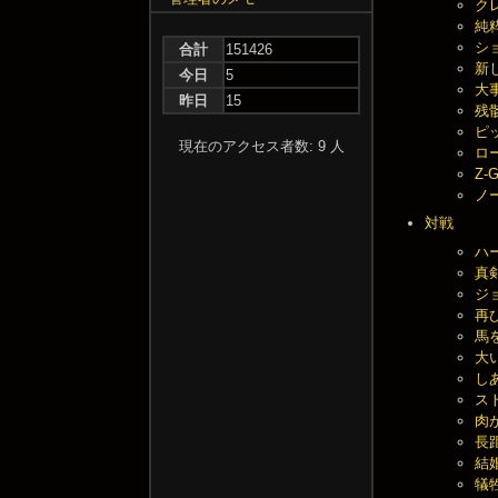
クレ
純粋
ショ
合計
151426
新し
今日
5
大事
昨日
15
残骸
ピッ
現在のアクセス者数: 9 人
ロー
Z-
ノー
対戦
ハ
真剣
ジョ
再び
馬を
大い
しあ
スト
肉が
長距
結婚
犠牲