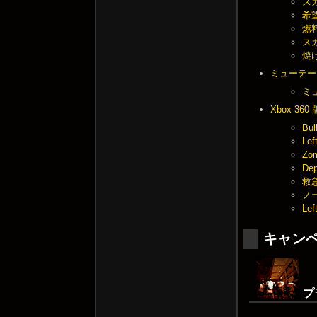
スカ
希望
燃料
スカ
焼け
ミューテー
ミュ
Xbox 36
Bu
Le
Zo
De
救急
ノー
Le
キャン
プ