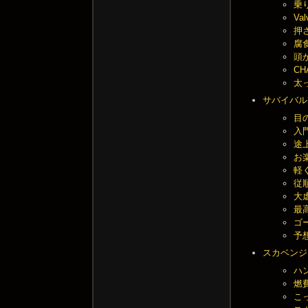
乗り
Va
押さ
腐食
頭か
CH
太っ
サバイバル
目の
入門
途上
お楽
軽く
従順
大虐
最高
ゴー
予想
スカベンジ
ハン
燃費
こっ