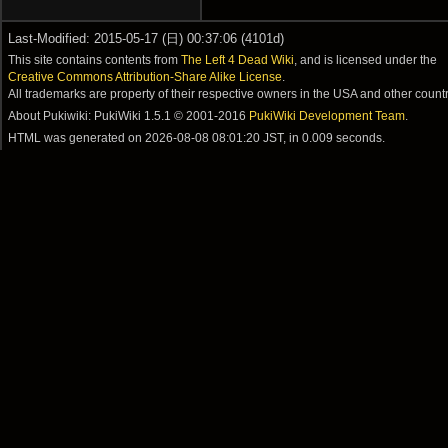
Last-Modified: 2015-05-17 (日) 00:37:06 (4101d)
This site contains contents from
The Left 4 Dead Wiki
, and is licensed under the
Creative Commons Attribution-Share Alike License
.
All trademarks are property of their respective owners in the USA and other countr
About Pukiwiki: PukiWiki 1.5.1 © 2001-2016
PukiWiki Development Team
.
HTML was generated on
2026-08-08 08:01:20 JST
, in 0.009 seconds.