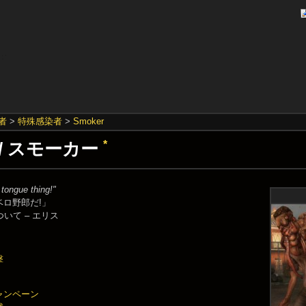
者
>
特殊感染者
>
Smoker
r / スモーカー
*
y tongue thing!"
ベロ野郎だ!」
について
–
エリス
撃
ャンペーン