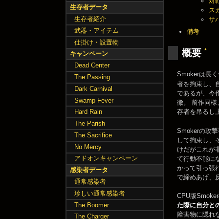
対
生存者データ
ス
生存者紹介
サ
武器・アイテム
備考
仕掛け・設置物
*
概要
キャンペーン
Dead Center
Smokerは
The Passing
者を拘束し、
Dark Carnival
であるが、今
Swamp Fever
徴。 前作同
Hard Rain
存者を吊るし
The Parish
Smokerの
The Sacrifice
して拘束し、
No Mercy
けだがこれが
アドオンキャンペーン
て行動不能に
かって引っ張
感染者データ
で締めあげ、
通常感染者
珍しい通常感染者
CPU版Smo
The Boomer
た際に自分と
障害物に隠れ
The Charger