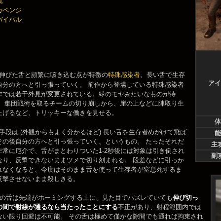
戦
カベンジ
バイバル
長く伸びた舌と頻繁に咳き込む点が特徴の
特殊感染者
。長い舌で生存
アイ
自分の方へと引っ張っていく。 前作から登場している特殊感染者
作では若干外見が変更されている。緑のモヤみたいなものが特
様、集団戦術を取るチームの切り崩しから、崖の上などに陣取り生
上げるなど、トリッキーな働きを見せる。
体
攻撃手段は (外観からもよく分かるほど) 長い舌を生存者めがけて飛ば
能
その後自分の方へと引っ張っていく、というもの。 たったそれだ
主
非常に厄介で、舌がまとわりついた1-2秒後には対象は引き倒され
副
なり、反撃できないままツメで切り刻まれる。 段差などに引っか
れなくなると、今度はそのまま舌を使って生存者が窒息死するま
反撃させないまま殺しきる。
kerの舌は先端がホーミングする上に、見た目でハズレていても
伸び切っ
の間で射線が通るなら当たったことにする
不正があり、射程範囲内では
ない限り回避は不可能。 その舌は極めて僅かな隙間でも通れば拘束され