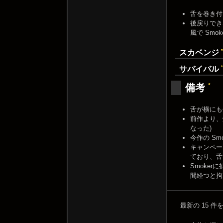
舌を巻き付
後戻りでき
風で Sm
*
スカベンジ
*
サバイバル
*
備考
舌が横にも
前作より、
なった)
今作の Sm
キャンペー
ており、舌
Smoke
間経つと拘
最新の 15 