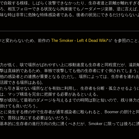
で自殺する模様。しばらく攻撃できなかったり、生存者達と距離が離れすぎ
ろ、相互フォローできる状況なら拘束後でもノーダメージ楽勝。逆に言えば
味な時は非常に危険な特殊感染者である。後者の状況にできるだけならない
作と変わらないため、前作の
The Smoker - Left 4 Dead Wiki*
を参照のこと
力が低く、咳で場所がばれやすい上に移動速度も生存者と同程度だが、遠距
撃は直線的であるため、単独で攻撃しても他の生存者にすぐ倒されてしまう
他の感染者との連携が重要となる (ただし、場所によっては、生存者を連れ
活躍できる場所はある)。
たら引き返せない場所などを有効に利用し、生存者を分断・孤立させるように動く
は、マップ構造を完全に把握する必要があるといえる。
撃が成功して最初のダメージを与えるまでの時間は割と短いので、残り体力が非常
掛けても良いだろう。
とに発生する煙の中で生存者が通常感染者に殴られると、Boomer の胆汁と同様
で、普段は気にする必要はないだろう。
基本的に生存者の進行方向の先に湧くべきだが、Smoker に限っては後ろ