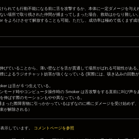
けられても行動不能になる前に舌を攻撃するか、本体に一定ダメージを与え
ない場所で取り残された仲間が捕まってしまった場合、救助はかなり難しい。一応
oker をよろけさせて解放することも可能。ただし、成功率は極めて低くまず
伸びていることから、薄い壁などを舌が貫通して場所がばれる可能性がある
煙によるラジオチャット妨害が強くなっている (実際には、咳き込みの回数
oker は舌が 6 つ生えている。
ンモード時やコンピュータ操作時の Smoker は舌攻撃をする直前に叫び声
を伸ばす際のモーションもやや異なっている。
rに捕まった際障害物に引っかかっているはずなのに稀にダメージを受け始めず
束が解除される）
件を表示しています。
コメントページを参照