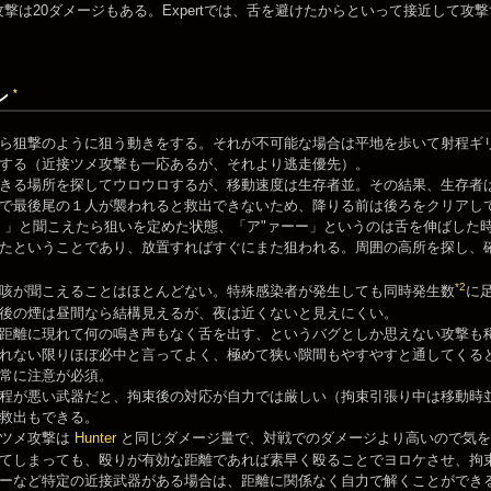
ツメ攻撃は20ダメージもある。Expertでは、舌を避けたからといって接近して
*
ン
から狙撃のように狙う動きをする。それが不可能な場合は平地を歩いて射程ギ
する（近接ツメ攻撃も一応あるが、それより逃走優先）。
できる場所を探してウロウロするが、移動速度は生存者並。その結果、生存者
で最後尾の１人が襲われると救出できないため、降りる前は後ろをクリアし
！」と聞こえたら狙いを定めた状態、「ア"ァーー」というのは舌を伸ばした
たということであり、放置すればすぐにまた狙われる。周囲の高所を探し、
*2
咳が聞こえることはほとんどない。特殊感染者が発生しても同時発生数
に
後の煙は昼間なら結構見えるが、夜は近くないと見えにくい。
距離に現れて何の鳴き声もなく舌を出す、というバグとしか思えない攻撃も
れない限りほぼ必中と言ってよく、極めて狭い隙間もやすやすと通してくる
常に注意が必須。
程が悪い武器だと、拘束後の対応が自力では厳しい（拘束引張り中は移動時
救出もできる。
やツメ攻撃は
Hunter
と同じダメージ量で、対戦でのダメージより高いので気を
てしまっても、殴りが有効な距離であれば素早く殴ることでヨロケさせ、拘
ーなど特定の近接武器がある場合は、距離に関係なく自力で解くことができ