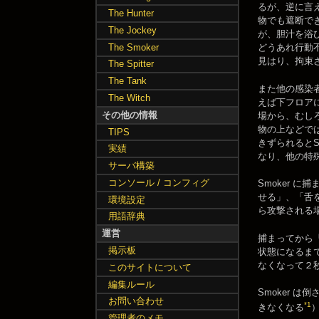
るが、逆に言
The Hunter
物でも遮断で
The Jockey
が、胆汁を浴
The Smoker
どうあれ行動不
見はり、拘束
The Spitter
The Tank
また他の感染者
The Witch
えば下フロアに
その他の情報
場から、むし
物の上などで
TIPS
きずられると
実績
なり、他の特
サーバ構築
コンソール / コンフィグ
Smoker 
せる」、「舌
環境設定
ら攻撃される
用語辞典
運営
捕まってから
掲示板
状態になるま
なくなって２
このサイトについて
編集ルール
Smoker
お問い合わせ
*1
きなくなる
管理者のメモ