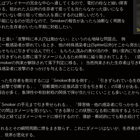
えばプレイヤーの完全な中心へ通してくるので、電灯の柱など細い障害
きる。狙われた人以外の生存者で遮っても当たらなかった扱いになる
びていない限り狙って他の人を盾にするのは難しいだろう。
能になるのが厄介なので、Smokerの報告があったら油断なく周囲を
された生存者がいたら早期に対処したい。
S
と違い「攻撃時に本人(?)は動かない」というのも地味な問題点。 例
一般感染者が群れているとき、他の特殊感染者は(Spitter以外)そこから
ろそちらに引きずり込んで行く。 もちろん茂みの奥や沼の中、狭い室内に引
は引きずられる際に落下ダメージも入るため簡単に縊り殺されてしまう。 （
Smokerの拘束が解除されて落下判定に移る。） 当然拘束された生存者は引
殊感染者に攻撃のきっかけを与えることになる。
に捕まった生存者を救出するには「Smoker本体を倒す」、「引きずられている生
を銃撃で切断する」、「切断属性の近接武器で舌を引き裂く」の5通りがある。S
場合が多く、集弾性や有効射程の関係で弾が当たりにくいことも多いことから
「Smoker の手元まで引き寄せられる」、「障害物・他の感染者に引っかか
での間はダメージを受けない。できる限りこの状態になる前に救出するように
秒ほど経てばダメージモードに移行するので、微妙・断続的にでも動き続けて
 は倒されるとその瞬間周囲に煙をまき散らす。これにダメージはないが、生存者
）、視界が悪化する。