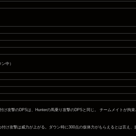
ウン中）
締め付け攻撃のDPSは、Hunterの馬乗り攻撃のDPSと同じ。 チームメイト
め付け攻撃は威力が上がる。ダウン時に300点の仮体力がもらえるとは言え、