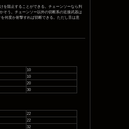
けを阻止することができる。チェーンソーなら判
かそう。チェーンソー以外の切断系の近接武器は
舌を何度か射撃すれば切断できる。ただし舌は意
10
10
20
30
22
22
32