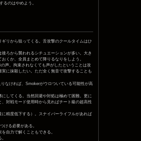
攻撃するのはやめよう。
リギリから狙ってくる。舌攻撃のクールタイムはひ
は後ろから襲われるシチュエーションが多い。大き
ておくか、全員まとめて降りるなりをしよう。
時の声。拘束されなくても声がしたということは攻
確実に抹殺したい。ただ全く無音で攻撃することも
足りなければ、Smokerがウロついている可能性が高
稀にしてくる。当然回避や対処は極めて困難。更に
と、対戦モード使用時から見ればチート級の超高性
並に精度低下する）。スナイパーライフルがあれば
つける必要がある。
束を自力で解くこともできる。
る。