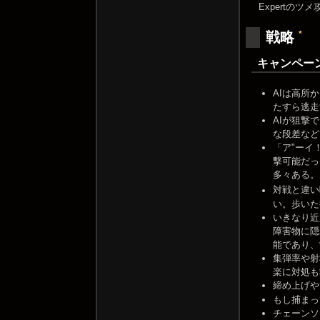
Expertの
*
戦略
キャンペー
AIは高所
たすら逃走
AIが狙撃
な段差など
「ア"ーイ
撃可能だっ
多々ある。
対戦と違い
い。歩いた
いきなり近
障害物に隠
能であり、
集弾率や射
楽に対処も
締め上げ
もし捕まっ
チェーンソ