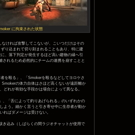
moker に拘束された状態
突出しなければ攻撃してこないが、こいつだけはその
きずり込まれて切り刻まれることもあり、特に建
逆に、落下判定が発生するほど高い建物の縁へ引
き離されるため必然的にチームの連携を崩すことと
存者を殴る」、「Smokerを殴るなどしてヨロケさ
mokerの体力自体はさほど高くないが遠距離か
、どれが有効な手段かは場合によって異なる。
る」、「舌によって釣りあげられる」のいずれかの
しよう。細かく言うと引き寄せ中に生存者が動か
いればダメージは受けない。
が咳き込み（しばらくの間ラジオチャットが使用で