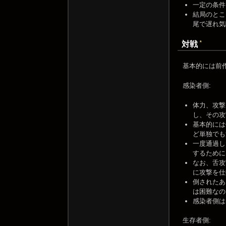
一定の条件
結局のとこ
尾で遅れ気
*
対戦
基本的には前
感染者側:
体力、攻撃
し、その攻
基本的には
ど単独でも
一度通過し
するために
なお、舌攻
に攻撃を仕
倒されたあ
は困難なの
感染者側は
生存者側: