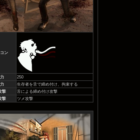
コン
力
250
力
生存者を舌で締め付け、拘束する
攻撃
舌による締め付け攻撃
攻撃
ツメ攻撃