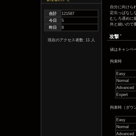
自分に向けら
定出っぱなし
合計
121587
むしろ遅めに
今日
5
外と細いので
昨日
8
*
攻撃
現在のアクセス者数: 11 人
値はキャンペー
拘束時
Easy
Normal
Advanced
Expert
拘束時（ダウ
Easy
Normal
Advanced