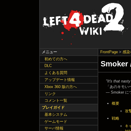
メニュー
FrontPage
>
感染
初めての方へ
Smoke
DLC
よくある質問
アップデート情報
"It's that nast
「あのキモい
Xbox 360 版の方へ
—
Smoker 
リンク
コメント一覧
概要
プレイガイド
攻
基本システム
戦略
ゲームモード
キ
サーバ情報