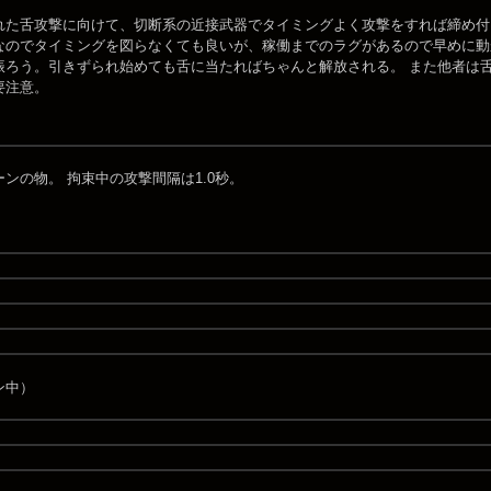
れた舌攻撃に向けて、切断系の近接武器でタイミングよく攻撃をすれば締め付
なのでタイミングを図らなくても良いが、稼働までのラグがあるので早めに動
振ろう。引きずられ始めても舌に当たればちゃんと解放される。 また他者は
要注意。
ンの物。 拘束中の攻撃間隔は1.0秒。
ン中）