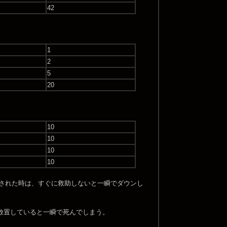
42
1
2
5
20
10
10
10
10
が拘束された時は、すぐに救助しないと一瞬でダウンし
放置していると一瞬で死んでしまう。