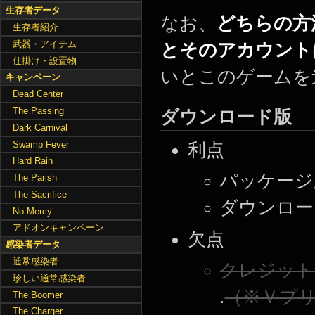
生存者データ
なお、
どちらの方
生存者紹介
武器・アイテム
とそのアカウント
仕掛け・設置物
いとこのゲームを
キャンペーン
Dead Center
The Passing
ダウンロード版
Dark Carnival
Swamp Fever
利点
Hard Rain
パッケージ
The Parish
The Sacrifice
ダウンロー
No Mercy
アドオンキャンペーン
欠点
感染者データ
通常感染者
クレジットカ
珍しい通常感染者
.
（※Ｖプ
The Boomer
The Charger