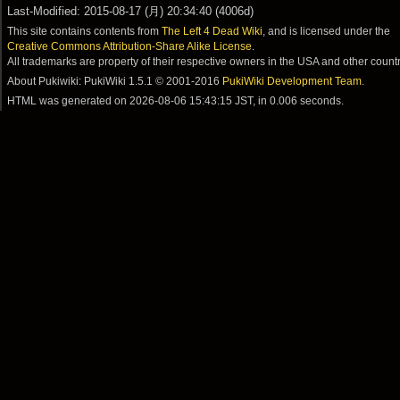
Last-Modified: 2015-08-17 (月) 20:34:40 (4006d)
This site contains contents from
The Left 4 Dead Wiki
, and is licensed under the
Creative Commons Attribution-Share Alike License
.
All trademarks are property of their respective owners in the USA and other countr
About Pukiwiki: PukiWiki 1.5.1 © 2001-2016
PukiWiki Development Team
.
HTML was generated on
2026-08-06 15:43:15 JST
, in 0.006 seconds.