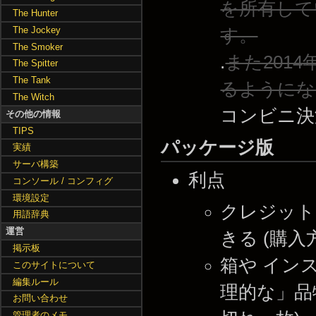
を所有して
The Hunter
The Jockey
す。
The Smoker
.
また2014
The Spitter
The Tank
るようにな
The Witch
コンビニ決
その他の情報
TIPS
パッケージ版
実績
サーバ構築
利点
コンソール / コンフィグ
環境設定
クレジットカ
用語辞典
運営
きる (購入
掲示板
箱や インス
このサイトについて
編集ルール
理的な」品
お問い合わせ
管理者のメモ