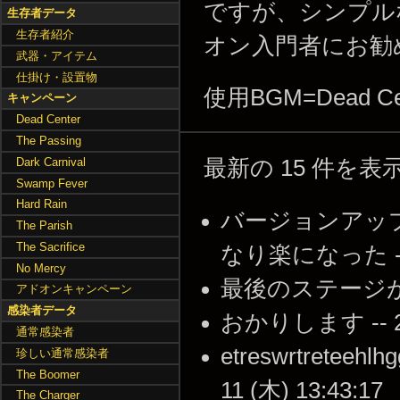
ですが、シンプル
生存者データ
生存者紹介
オン入門者にお勧
武器・アイテム
仕掛け・設置物
使用BGM=Dead Ce
キャンペーン
Dead Center
The Passing
最新の 15 件を
Dark Carnival
Swamp Fever
Hard Rain
バージョンアッ
The Parish
The Sacrifice
なり楽になった -- 20
No Mercy
最後のステージが(・∀・)
アドオンキャンペーン
感染者データ
おかりします -- 201
通常感染者
etreswrtreteehlhg
珍しい通常感染者
The Boomer
11 (木) 13:43:17
The Charger