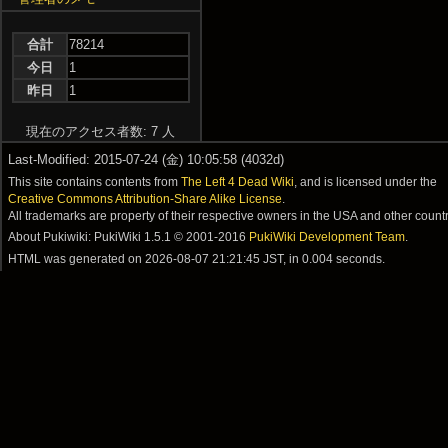
合計
78214
今日
1
昨日
1
現在のアクセス者数: 7 人
Last-Modified: 2015-07-24 (金) 10:05:58 (4032d)
This site contains contents from
The Left 4 Dead Wiki
, and is licensed under the
Creative Commons Attribution-Share Alike License
.
All trademarks are property of their respective owners in the USA and other countr
About Pukiwiki: PukiWiki 1.5.1 © 2001-2016
PukiWiki Development Team
.
HTML was generated on
2026-08-07 21:21:45 JST
, in 0.004 seconds.