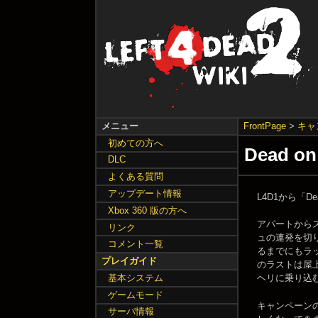
メニュー
FrontPage
>
キャ
初めての方へ
Dead on
DLC
よくある質問
アップデート情報
L4D1から「D
Xbox 360 版の方へ
アパートから
リンク
ュの連発を切
コメント一覧
るまでにもラ
プレイガイド
のラストは屋
基本システム
ヘリに乗り込
ゲームモード
キャンペーン
サーバ情報