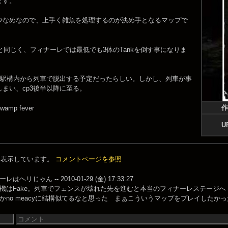
ます。
少なめなので、上手く雑魚を処理するのが決め手となるマップで
everと同じく、フィナーレでは最低でも3体のTankを倒す事になりま
3の駅構内から列車で脱出する予定だったらしい。しかし、列車が事
まい、cp3後半以降に至る。
作
mp fever
U
件を表示しています。
コメントページを参照
ヘリじゃん -- 2010-01-29 (金) 17:33:27
はFake。列車でフェンスが壊れた先を進むと本当のフィナーレステージへ -- 2010-01
no meacyに結構似てるなと思った まぁこういうマップをプレイしたかったからいいけどｗ