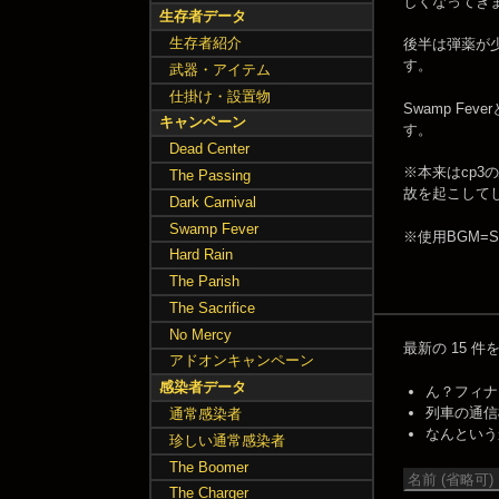
しくなってき
生存者データ
生存者紹介
後半は弾薬が
す。
武器・アイテム
仕掛け・設置物
Swamp F
キャンペーン
す。
Dead Center
※本来はcp
The Passing
故を起こしてし
Dark Carnival
Swamp Fever
※使用BGM=Swa
Hard Rain
The Parish
The Sacrifice
No Mercy
最新の 15 
アドオンキャンペーン
感染者データ
ん？フィナーレは
列車の通信機
通常感染者
なんというか
珍しい通常感染者
The Boomer
The Charger