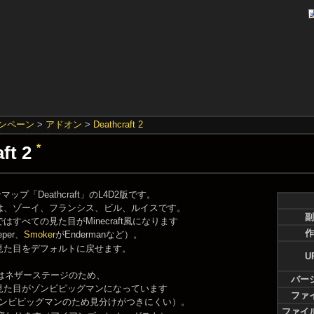
ンペーン
>
アドオン
>
Deathcraft 2
aft 2
*
マップ「Deathcraft」のL4D2版です。
は、ゾーイ、フランシス、ビル、ルイスです。
副
はすべての見た目がMinecraft風になります
作
eper、
Smoker
がEndermanなど）。
見た目をデフォルトに戻せます。
U
.4はネザーステージのため、
バー
見た目がゾンビピッグマンになっています
ファ
ンビピッグマンのため見分けがつきにくい）。
ファイ