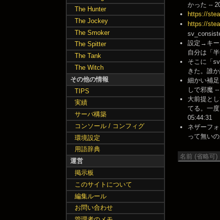
かった -- 202
The Hunter
https://st
The Jockey
https://st
The Smoker
sv_consis
設定→キー
The Spitter
自分は「半角/
The Tank
そこに「sv
The Witch
きた。誰か詳しく
その他の情報
細かい補足
しで邪魔 -- 2
TIPS
大前提とし
実績
てる。一度
サーバ構築
05:44:31
コンソール / コンフィグ
ネザーフォ
って無いのか？解
環境設定
用語辞典
運営
掲示板
このサイトについて
編集ルール
お問い合わせ
管理者のメモ