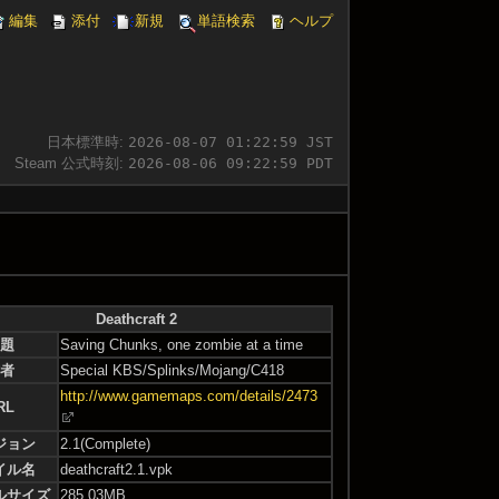
編集
添付
新規
単語検索
ヘルプ
日本標準時:
2026-08-07 01:23:00 JST
Steam 公式時刻:
2026-08-06 09:23:00 PDT
Deathcraft 2
題
Saving Chunks, one zombie at a time
者
Special KBS/Splinks/Mojang/C418
http://www.gamemaps.com/details/2473
RL
ジョン
2.1(Complete)
イル名
deathcraft2.1.vpk
ルサイズ
285.03MB