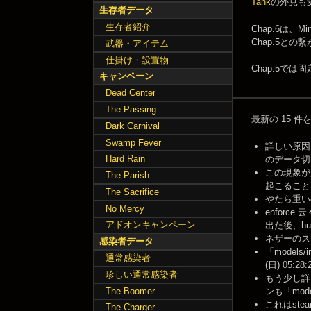
Tank
の外見も
生存者データ
生存者紹介
Chap.6は、
Chap.5と
武器・アイテム
仕掛け・設置物
Chap.5では
キャンペーン
Dead Center
The Passing
最新の 15 
Dark Carnival
Swamp Fever
詳しい原因
Hard Rain
のデータ切り替
この現象が
The Parish
起こることも。
The Sacrifice
やたら重いの
No Mercy
enforc
アドオンキャンペーン
出た後、hun
ネザーのステー
感染者データ
「models
通常感染者
(日) 05:28:
珍しい通常感染者
もう少し詳
The Boomer
ンも「model
これはst
The Charger