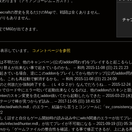
変わります（アイアンゴーレム→ガスト）。
Minecraftの歴史を見るだけのMapで、戦闘は全くありません。
の繋がりもありません。
チャ
固定でM60が出てきます。
件を表示しています。
コメントページを参照
は不明だが、他のキャンペーン(公式/addon問わず)をプレイすると起こるら
えが出来ない事で起きているのかも。 -- 和尚 2015-11-08 (日) 21:21:23
起きている場合、逆にこのaddonをプレイしてから他のマップ(公式/addo
これも再起動で解消するかも。 -- 和尚 2015-11-08 (日) 21:24:09
と何故だか強制終了する…（Ｌ４Ｄ２が）なんでだろうね… -- 2015-12-24 (木) 
e 云々でロード中にエラー吐いて起動出来なくなるのは、他のaddonのスキンと競合
terのスキン変更を含むaddon抜いてから起動したらできた -- 2016-03-23 (水) 1
ジで棒が見つからず詰み… -- 2017-11-05 (日) 18:41:53
/infected/witch.mdl」のエラー、結論から言うとコンソールに「sv_consisten
22
しく話すと自分もゲーム開始時の読み込み中にwitch関連のエラーが出てプ
s/infected/hunter.mdl」が出てプレイが不可能になる -- 2021-09-19 (日) 05:30
eamから「ゲームファイルの整合性を確認」する事で修正できるが、上にあ