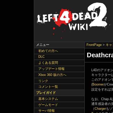
メニュー
FrontPage
>
キャ
初めての方へ
Deathcr
DLC
よくある質問
アップデート情報
L4Dのアドオン
キャラクター
Xbox 360 版の方へ
このアドオンで
リンク
(
Boomer
がCre
コメント一覧
設定をすれば
プレイガイド
基本システム
なお、Chap
通常感染者の
ゲームモード
（
Charger
もゾ
サーバ情報