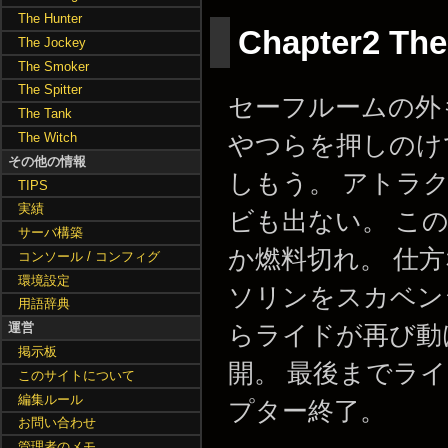
The Hunter
Chapter2 The
The Jockey
The Smoker
The Spitter
セーフルームの外
The Tank
The Witch
やつらを押しのけ
その他の情報
しもう。 アトラ
TIPS
実績
ビも出ない。 こ
サーバ構築
か燃料切れ。 仕
コンソール / コンフィグ
環境設定
ソリンをスカベン
用語辞典
運営
らライドが再び動
掲示板
開。 最後までラ
このサイトについて
編集ルール
プター終了。
お問い合わせ
管理者のメモ