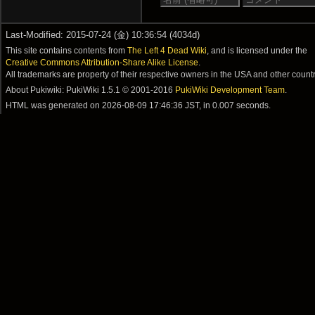
Last-Modified: 2015-07-24 (金) 10:36:54 (4034d)
This site contains contents from
The Left 4 Dead Wiki
, and is licensed under the
Creative Commons Attribution-Share Alike License
.
All trademarks are property of their respective owners in the USA and other countr
About Pukiwiki: PukiWiki 1.5.1 © 2001-2016
PukiWiki Development Team
.
HTML was generated on
2026-08-09 17:46:36 JST
, in 0.007 seconds.