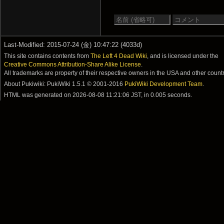
Last-Modified: 2015-07-24 (金) 10:47:22 (4033d)
This site contains contents from
The Left 4 Dead Wiki
, and is licensed under the
Creative Commons Attribution-Share Alike License
.
All trademarks are property of their respective owners in the USA and other countr
About Pukiwiki: PukiWiki 1.5.1 © 2001-2016
PukiWiki Development Team
.
HTML was generated on
2026-08-08 11:21:06 JST
, in 0.005 seconds.