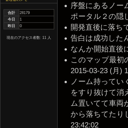
序盤にあるノー
合計
28179
ポータル２の隠し部屋があ
今日
1
開発直後に落ちてしまう･
昨日
0
告白は成功したんだろうな
現在のアクセス者数: 11 人
なんか開始直後に落ちるな
このマップ最初の
2015-03-23 (月) 1
ノーム持ってい
をすり抜けて消
ム置いてて車両
から落ちてたりしてキ
23:42:02