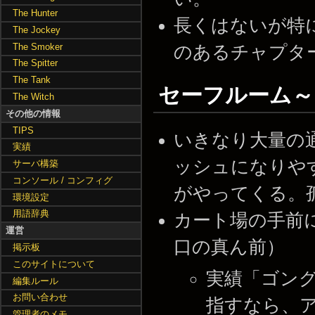
The Hunter
長くはないが特
The Jockey
The Smoker
のあるチャプタ
The Spitter
The Tank
セーフルーム
The Witch
その他の情報
TIPS
いきなり大量の
実績
ッシュになりや
サーバ構築
コンソール / コンフィグ
がやってくる。
環境設定
用語辞典
カート場の手前
運営
口の真ん前）
掲示板
このサイトについて
実績「ゴング
編集ルール
お問い合わせ
指すなら、
管理者のメモ