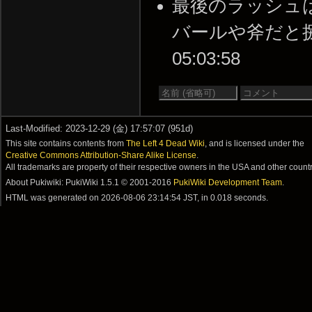
最後のラッシュ
バールや斧だと捌きき
05:03:58
Last-Modified: 2023-12-29 (金) 17:57:07 (951d)
This site contains contents from
The Left 4 Dead Wiki
, and is licensed under the
Creative Commons Attribution-Share Alike License
.
All trademarks are property of their respective owners in the USA and other countr
About Pukiwiki: PukiWiki 1.5.1 © 2001-2016
PukiWiki Development Team
.
HTML was generated on
2026-08-06 23:14:54 JST
, in 0.018 seconds.