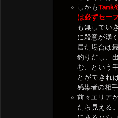
しかも
Tan
は必ずセー
も無しでいき
に殺意が湧
居た場合は
釣りだし、
む、という
とができれ
感染者の相
前々エリアか
たら見える
にあるハシ