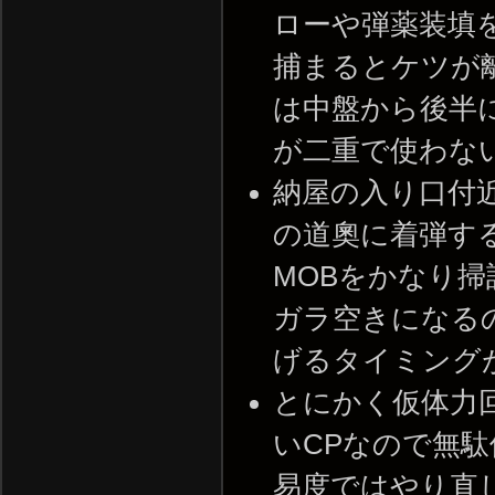
ローや弾薬装填
捕まるとケツが
は中盤から後半
が二重で使わないよう注意
納屋の入り口付
の道奧に着弾す
MOBをかなり
ガラ空きになる
げるタイミングが難しい。
とにかく仮体力
いCPなので無
易度ではやり直した