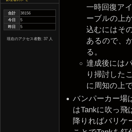
一時回復ア
合計
38156
ーブルの上
今日
5
昨日
5
込むにはそ
あるので、
現在のアクセス者数: 37 人
る。
達成後には
り掃討した
に周知の上
バンパーカー場は
はTankに吹っ
降りればバリケ