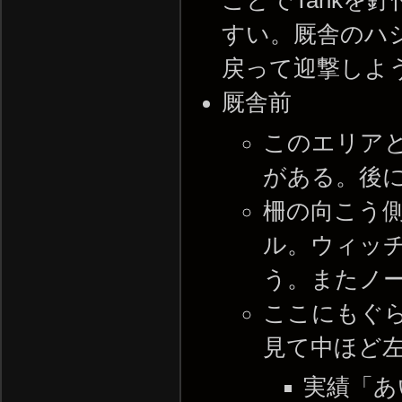
ことでTankを
すい。厩舎のハ
戻って迎撃しよ
厩舎前
このエリア
がある。後
柵の向こう
ル。ウィッ
う。またノ
ここにもぐ
見て中ほど
実績「あい