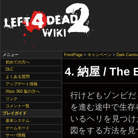
メニュー
FrontPage
>
キャンペーン
>
Dark Carniv
初めての方へ
4. 納屋 / The
DLC
よくある質問
アップデート情報
Xbox 360 版の方へ
行けどもゾンビだ
リンク
を進む途中で生存
コメント一覧
プレイガイド
いるヘリを見つけ
基本システム
ゲームモード
図をする方法を見
サーバ情報