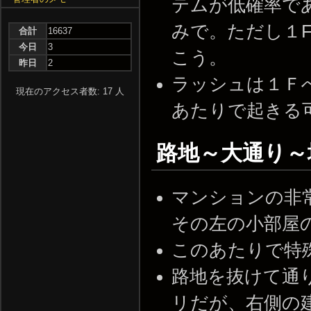
テムが低確率で
みで。ただし１
合計
16637
今日
3
こう。
昨日
2
ラッシュは１Ｆ
現在のアクセス者数: 17 人
あたりで起きる
路地～大通り～
マンションの非
その左の小部屋
このあたりで特
路地を抜けて通
リだが、右側の