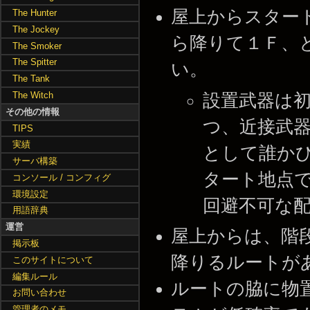
屋上からスター
The Hunter
The Jockey
ら降りて１Ｆ、
The Smoker
The Spitter
い。
The Tank
The Witch
設置武器は
その他の情報
つ、近接武器
TIPS
実績
として誰か
サーバ構築
タート地点で
コンソール / コンフィグ
環境設定
回避不可な
用語辞典
運営
屋上からは、階
掲示板
降りるルートが
このサイトについて
編集ルール
ルートの脇に物
お問い合わせ
管理者のメモ