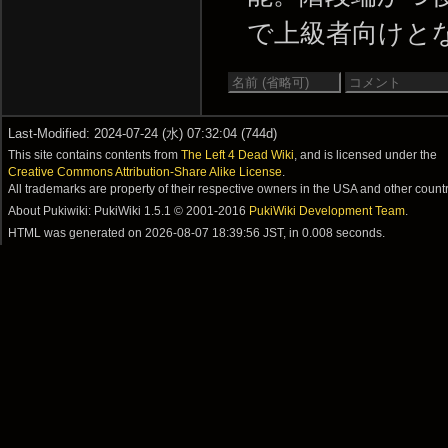
で上級者向けとなる。 -
Last-Modified: 2024-07-24 (水) 07:32:04 (744d)
This site contains contents from
The Left 4 Dead Wiki
, and is licensed under the
Creative Commons Attribution-Share Alike License
.
All trademarks are property of their respective owners in the USA and other countr
About Pukiwiki: PukiWiki 1.5.1 © 2001-2016
PukiWiki Development Team
.
HTML was generated on
2026-08-07 18:39:56 JST
, in 0.008 seconds.