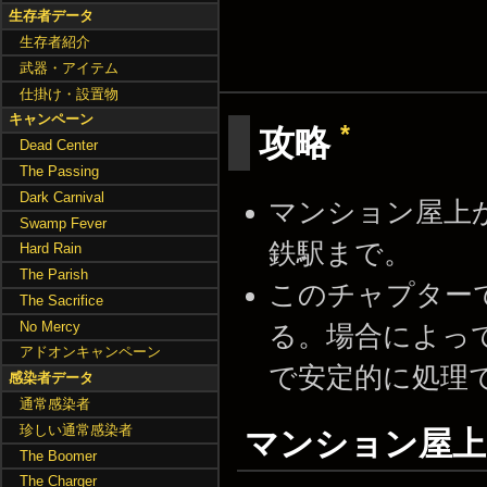
生存者データ
生存者紹介
武器・アイテム
仕掛け・設置物
キャンペーン
*
攻略
Dead Center
The Passing
Dark Carnival
マンション屋上
Swamp Fever
鉄駅まで。
Hard Rain
The Parish
このチャプターで
The Sacrifice
No Mercy
る。場合によっ
アドオンキャンペーン
で安定的に処理
感染者データ
通常感染者
珍しい通常感染者
マンション屋上
The Boomer
The Charger