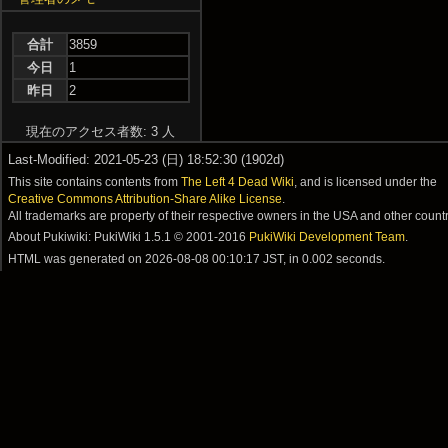
合計
3859
今日
1
昨日
2
現在のアクセス者数: 3 人
Last-Modified: 2021-05-23 (日) 18:52:30 (1902d)
This site contains contents from
The Left 4 Dead Wiki
, and is licensed under the
Creative Commons Attribution-Share Alike License
.
All trademarks are property of their respective owners in the USA and other countr
About Pukiwiki: PukiWiki 1.5.1 © 2001-2016
PukiWiki Development Team
.
HTML was generated on
2026-08-08 00:10:17 JST
, in 0.002 seconds.